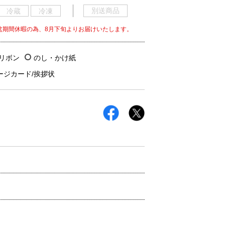
別送商品
冷蔵
冷凍
盆期間休暇の為、8月下旬よりお届けいたします。
/リボン
のし・かけ紙
ージカード/挨拶状