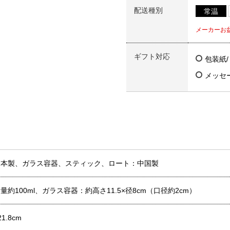
配送種別
常温
メーカーお
ギフト対応
包装紙
メッセ
日本製、ガラス容器、スティック、ロート：中国製
約100ml、ガラス容器：約高さ11.5×径8cm（口径約2cm）
1.8cm