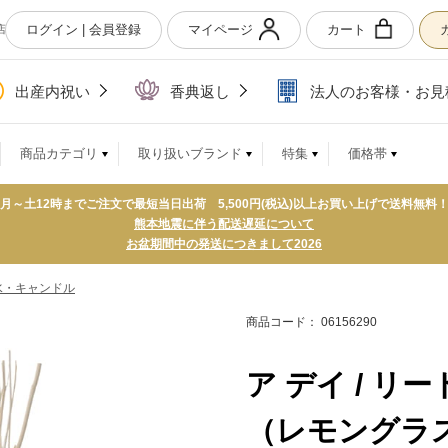
ログイン | 会員登録
マイページ
カート
店
出産内祝い
香典返し
法人のお客様・お見
商品カテゴリ
取り扱いブランド
特集
価格帯
月～土12時までご注文で最短当日出荷 5,500円(税込)以上お買い上げで送料無料
熊本地震に伴う配送遅延について
お盆期間中の発送につきまして2026
水・キャンドル
商品コード： 06156290
ア デイ / 
（レモングラ