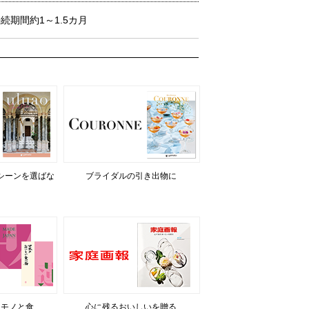
期間約1～1.5カ月
シーンを選ばな
ブライダルの引き出物に
るモノと食
心に残るおいしいを贈る