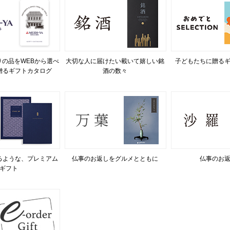
の品をWEBから選べ
大切な人に届けたい載いて嬉しい銘
子どもたちに贈る
贈るギフトカタログ
酒の数々
るような、プレミアム
仏事のお返しをグルメとともに
仏事のお
ギフト