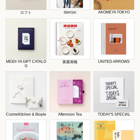
dancyu
AKOMEYA TOKYO
ロフト
MEIDI-YA GIFT CATALO
UNITED ARROWS
家庭画報
G
CosmeKitchen & Biople
Afternoon Tea
TODAY'S SPECIAL