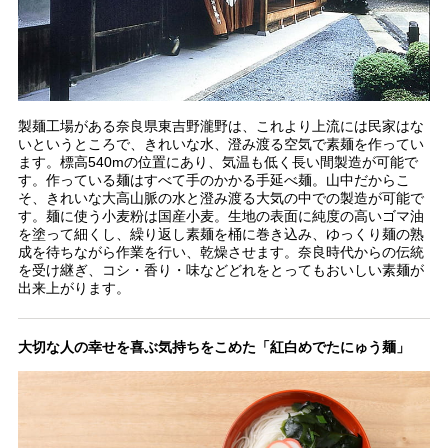
製麺工場がある奈良県東吉野瀧野は、これより上流には民家はな
いというところで、きれいな水、澄み渡る空気で素麺を作ってい
ます。標高540mの位置にあり、気温も低く長い間製造が可能で
す。作っている麺はすべて手のかかる手延べ麺。山中だからこ
そ、きれいな大高山脈の水と澄み渡る大気の中での製造が可能で
す。麺に使う小麦粉は国産小麦。生地の表面に純度の高いゴマ油
を塗って細くし、繰り返し素麺を桶に巻き込み、ゆっくり麺の熟
成を待ちながら作業を行い、乾燥させます。奈良時代からの伝統
を受け継ぎ、コシ・香り・味などどれをとってもおいしい素麺が
出来上がります。
大切な人の幸せを喜ぶ気持ちをこめた「紅白めでたにゅう麺」