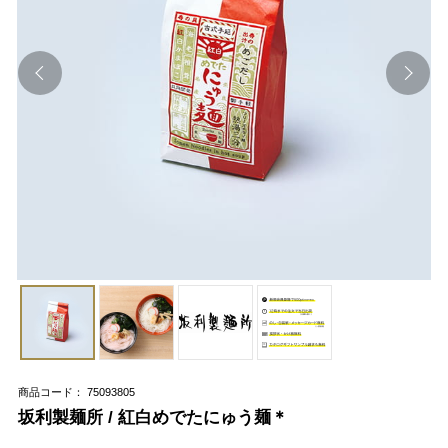
商品コード： 75093805
坂利製麺所 / 紅白めでたにゅう麺＊