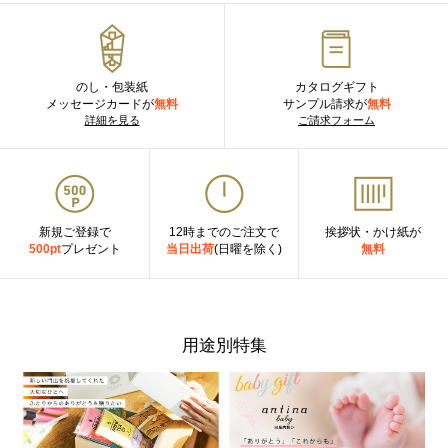
のし・包装紙
カタログギフト
メッセージカードが
無料
サンプル請求が
無料
詳細を見る
ご請求フォーム
新規ご登録で
12時までのご注文で
挨拶状・かけ紙が
500pt
プレゼント
当日出荷
(日曜を除く)
無料
用途別特集