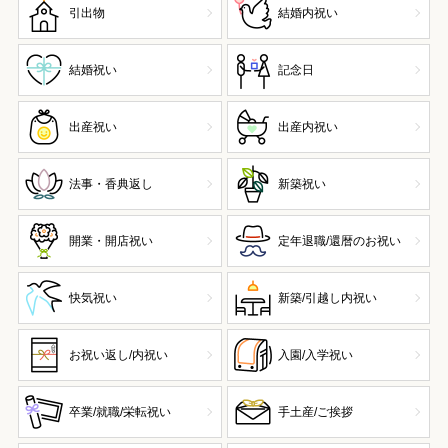
引出物
結婚内祝い
結婚祝い
記念日
出産祝い
出産内祝い
法事・香典返し
新築祝い
開業・開店祝い
定年退職/還暦のお祝い
快気祝い
新築/引越し内祝い
お祝い返し/内祝い
入園/入学祝い
卒業/就職/栄転祝い
手土産/ご挨拶