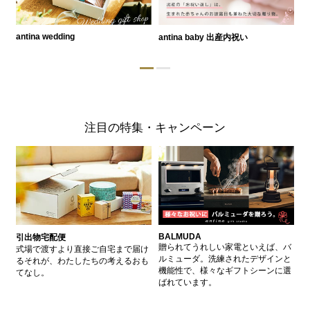
antina wedding
antina baby 出産内祝い
a
注目の特集・キャンペーン
BALMUDA
バ
引出物宅配便
、
贈られてうれしい家電といえば、バ
愛
式場で渡すより直接ご自宅まで届け
、
ルミューダ。洗練されたデザインと
ー
るそれが、わたしたちの考えるおも
的
機能性で、様々なギフトシーンに選
イ
てなし。
ン
ばれています。
器