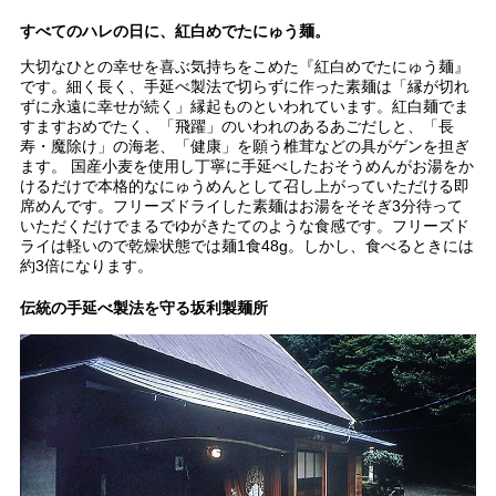
すべてのハレの日に、紅白めでたにゅう麺。
大切なひとの幸せを喜ぶ気持ちをこめた『紅白めでたにゅう麺』
です。細く長く、手延べ製法で切らずに作った素麺は「縁が切れ
ずに永遠に幸せが続く」縁起ものといわれています。紅白麺でま
すますおめでたく、「飛躍」のいわれのあるあごだしと、「長
寿・魔除け」の海老、「健康」を願う椎茸などの具がゲンを担ぎ
ます。 国産小麦を使用し丁寧に手延べしたおそうめんがお湯をか
けるだけで本格的なにゅうめんとして召し上がっていただける即
席めんです。フリーズドライした素麺はお湯をそそぎ3分待って
いただくだけでまるでゆがきたてのような食感です。フリーズド
ライは軽いので乾燥状態では麺1食48g。しかし、食べるときには
約3倍になります。
伝統の手延べ製法を守る坂利製麺所