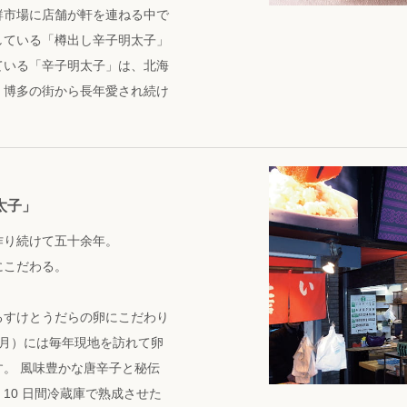
鮮市場に店舗が軒を連ねる中で
している「樽出し辛子明太子」
ている「辛子明太子」は、北海
、博多の街から長年愛され続け
太子」
作り続けて五十余年。
にこだわる。
るすけとうだらの卵にこだわり
2 月）には毎年現地を訪れて卵
。 風味豊かな唐辛子と秘伝
10 日間冷蔵庫で熟成させた