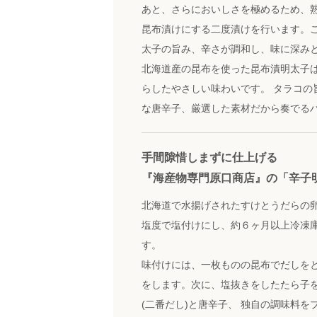
あと、さらにおいしさを極めるため、
昆布漬けにする二度漬けを行います。
太子の旨み、辛さが調和し、味に深み
北海道産の昆布を使った昆布漬明太子
らしたやさしい味わいです。 タラコの
な唐辛子、厳選した素材だから奏でる
手間隙惜しまずに仕上げる
『海産物専門原口商店』の「辛子
北海道で水揚げされたすけとうだらの
塩度で塩付けにし、約６ヶ月以上冷凍
す。
味付けには、一枚ものの昆布でだしをと
をします。次に、塩抜きをしたたら子
(二番だし)と唐辛子、 独自の調味料