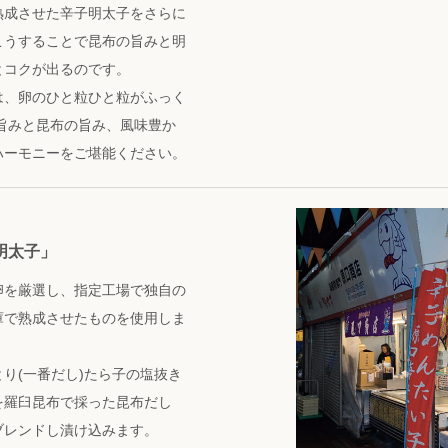
熟成させた辛子明太子をさらに
こうすることで昆布の旨みと明
とコクが出るのです。
は、卵のひと粒ひと粒がふっく
旨みと昆布の旨み、風味豊か
ハーモニーをご堪能ください。
明太子」
卵を厳選し、指定工場で独自の
庫で熟成させたものを使用しま
り(一番だし)たら子の塩抜き
を羅臼昆布で採った昆布だし
をブレンドし漬け込みます。