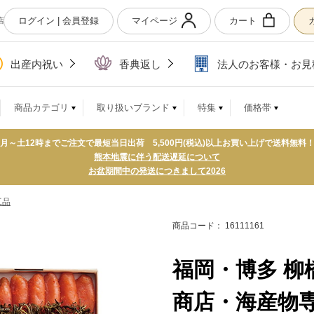
ログイン | 会員登録
マイページ
カート
店
出産内祝い
香典返し
法人のお客様・お見
商品カテゴリ
取り扱いブランド
特集
価格帯
月～土12時までご注文で最短当日出荷 5,500円(税込)以上お買い上げで送料無料
熊本地震に伴う配送遅延について
お盆期間中の発送につきまして2026
工品
商品コード： 16111161
福岡・博多 柳
商店・海産物