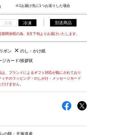
※1お届け先に1つお送りした場合
）
別送商品
冷蔵
冷凍
盆期間休暇の為、8月下旬よりお届けいたします。
/リボン
のし・かけ紙
ージカード/挨拶状
品は、ブランドによるギフト対応が既にされており
ティナのラッピング・のしがけ・メッセージカード
ただけません。
だらの卵：北海道産