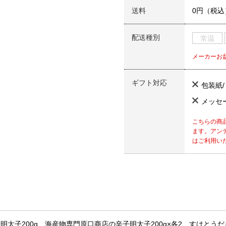
送料
0円（税込
配送種別
常温
メーカーお
ギフト対応
包装紙
メッセ
こちらの商
ます。アン
はご利用い
明太子200g、海産物専門原口商店の辛子明太子200g×各2 すけとう