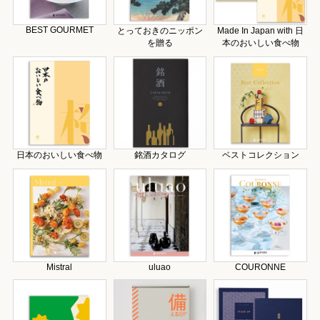
BEST GOURMET
とっておきのニッポン
Made In Japan with 日
を贈る
本のおいしい食べ物
日本のおいしい食べ物
銘酒カタログ
ベストコレクション
Mistral
uluao
COURONNE