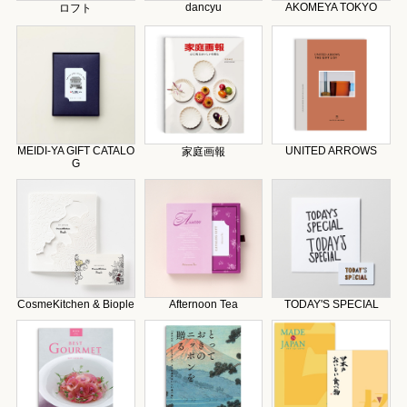
dancyu
AKOMEYA TOKYO
ロフト
MEIDI-YA GIFT CATALO
UNITED ARROWS
家庭画報
G
CosmeKitchen & Biople
Afternoon Tea
TODAY'S SPECIAL