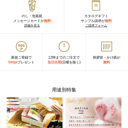
のし・包装紙
カタログギフト
メッセージカードが
無料
サンプル請求が
無料
詳細を見る
ご請求フォーム
新規ご登録で
12時までのご注文で
挨拶状・かけ紙が
500pt
プレゼント
当日出荷
(日曜を除く)
無料
用途別特集