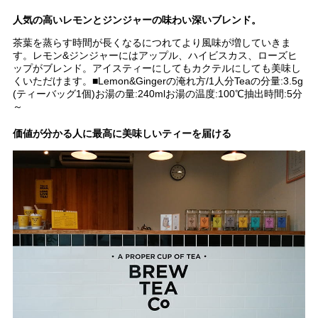
人気の高いレモンとジンジャーの味わい深いブレンド。
茶葉を蒸らす時間が長くなるにつれてより風味が増していきま
す。レモン&ジンジャーにはアップル、ハイビスカス、ローズヒ
ップがブレンド。アイスティーにしてもカクテルにしても美味し
くいただけます。■Lemon&Gingerの淹れ方/1人分Teaの分量:3.5g
(ティーバッグ1個)お湯の量:240mlお湯の温度:100℃抽出時間:5分
～
価値が分かる人に最高に美味しいティーを届ける