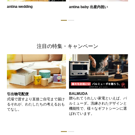
antina wedding
antina baby 出産内祝い
a
注目の特集・キャンペーン
BALMUDA
バ
引出物宅配便
、
贈られてうれしい家電といえば、バ
愛
式場で渡すより直接ご自宅まで届け
、
ルミューダ。洗練されたデザインと
ー
るそれが、わたしたちの考えるおも
的
機能性で、様々なギフトシーンに選
イ
てなし。
ン
ばれています。
器