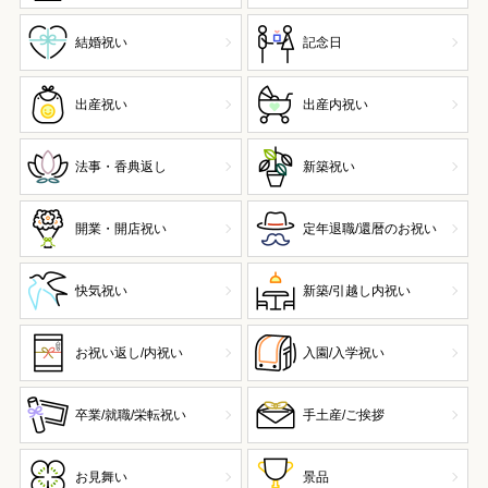
結婚祝い
記念日
出産祝い
出産内祝い
法事・香典返し
新築祝い
開業・開店祝い
定年退職/還暦のお祝い
快気祝い
新築/引越し内祝い
お祝い返し/内祝い
入園/入学祝い
卒業/就職/栄転祝い
手土産/ご挨拶
お見舞い
景品