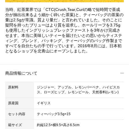
当時、紅茶業界では「CTC(Crush,Tear,Curlの略で短時間で茶成
分が抽出出来るよう細かく砕いた茶葉)と、ティーバッグの茶葉の
量は2.5gが常識。質より量だ」と言われていました。そのことに
疑問を持ったブリューはより質を追求し、ホールリーフを3.75g
も使用したイングリッシュブレックファーストを3年かけ完成さ
せます。本当に美味しいティーを届けたいとの思いからティステ
ィング、ブレンド、パッキング、ティーバッグのバッグ作製まで
すべてを自分たちの手で行っています。2016年8月には、日本初
となるショップを北青山にオープンしました。
商品情報について
原材料
ジンジャー、アップル、レモンバーベナ、ハイビスカ
ス、ローズヒップ、レモンピール、天然香料(レモン)
原産国
イギリス
セット内容
ティーバッグ3.5g×15
箱サイズ
約縦12.5×横9.5×高さ6.5cm