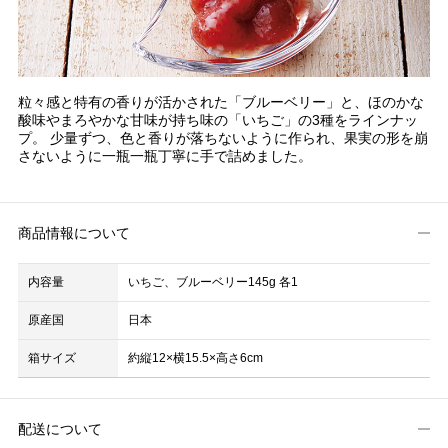
粒々感と特有の香りが活かされた「ブルーベリー」と、ほのかな
酸味やまろやかな甘味が持ち味の「いちご」の3種をラインナッ
プ。 少量ずつ、色と香りが落ちないように作られ、果実の形を崩
さないように一瓶一瓶丁寧に手で詰めました。
商品情報について
内容量
いちご、ブルーベリー145g 各1
原産国
日本
箱サイズ
約縦12×横15.5×高さ6cm
配送について