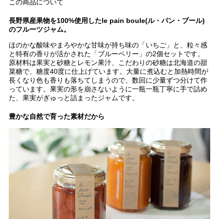
この商品について
長野県産果物を100%使用したle pain boule(ル・パン・ブール)
のフルーツジャム。
ほのかな酸味やまろやかな甘味が持ち味の「いちご」と、粒々感
と特有の香りが活かされた「ブルーベリー」の2個セットです。
原材料は果実と砂糖とレモン果汁、こだわりの砂糖は北海道の甜
菜糖で、糖度40度に仕上げています。大量に煮込むと加熱時間が
長くなり色も香りも落ちてしまうので、数回に少量ずつ分けて作
っています。果実の形を崩さないように一瓶一瓶丁寧に手で詰め
た、果実がぎゅっと詰まったジャムです。
豊かな自然で育った素材だから