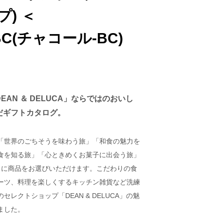
22,000円
初盆のお供え
) ＜
以下
22,001円
BC(チャコール-BC)
以上
AN ＆ DELUCA」ならではのおいし
だギフトカタログ。
「世界のごちそうを味わう旅」「和食の魅力を
食を知る旅」「心ときめくお菓子に出会う旅」
うに商品をお選びいただけます。こだわりの食
ーツ、料理を楽しくするキッチン雑貨など洗練
レクトショップ「DEAN & DELUCA」の魅
ました。