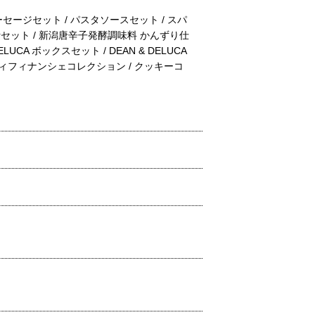
セージセット / パスタソースセット / スパ
出汁セット / 新潟唐辛子発酵調味料 かんずり仕
UCA ボックスセット / DEAN & DELUCA
 プティフィナンシェコレクション / クッキーコ