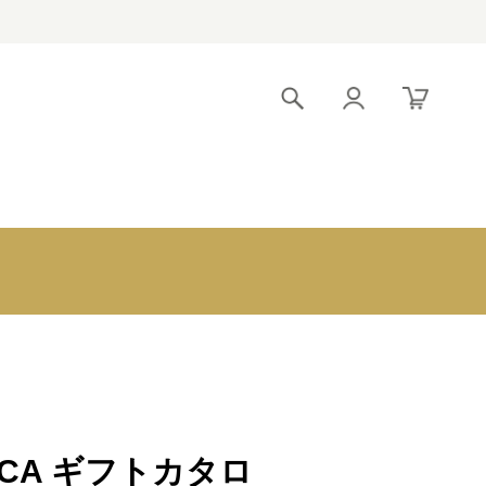
！
2,200円以
香典返しの挨拶
下
状文例
グッ
3,300円以
エクセルでのお
下
申込
5,500円以
ク
初盆（新盆）
下
ツ
とは
11,000円
以下
UCA ギフトカタロ
初盆のお返し