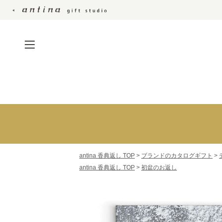
仏事の定番のカタロ
ト
仏事の定番のカタログ
ギフト
沙羅
ブランドのカタログギ
万葉
フト
antina 香典返し TOP
>
ブランドのカタログギフト
サユウ
>
持ち運びやすいカード
antina 香典返し TOP
>
初盆のお返し
ベストグルメ
型カタログ
銘酒カタログ
カタログギフト+アイテ
MADE IN JAPAN wi
ムセット
おいしい食べ物
日本のおいしい食べ物