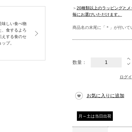
＞
20種類以上のラッピングと
毎にお選びいただけます。
美味しい食べ物
商品名の末尾に「＊」が付いて
た、食するよろ
伝えする食のセ
ョップ。
数量：
ログイ
お気に入りに追加
月～土は当日出荷