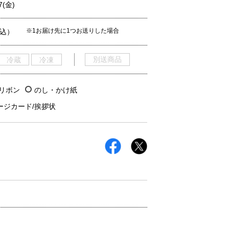
7(金)
※1お届け先に1つお送りした場合
税込）
別送商品
冷蔵
冷凍
/リボン
のし・かけ紙
ージカード/挨拶状