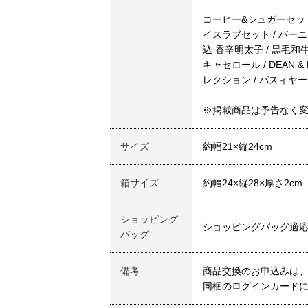
コーヒー&シュガーセット
イスラブセット / バーニ
込 香辛明太子 / 黒毛和牛す
キャセロール / DEAN
レクション / パスィヤ
※掲載商品は予告なく
サイズ
約幅21×縦24cm
箱サイズ
約幅24×縦28×厚さ2cm
ショッピング
ショッピングバッグ適
バッグ
備考
商品交換のお申込みは、
同梱のログインカードに