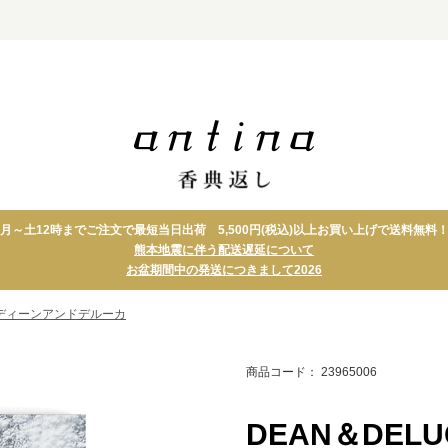
グギフ
ブランドのカタロ
グギフト
月～土12時までご注文で最短当日出荷 5,500円(税込)以上お買い上げで送料無料
熊本地震に伴う配送遅延について
アクタス
タオル
お盆期間中の発送につきまして2026
ディーンアンドデル
ホーム
ーカ
ズ
ディーンアンドデルーカ
ダンチュウ
フーズ
家庭画報
ドリン
商品コード： 23965006
イルムス
スイー
th 日本の
DEAN＆DEL