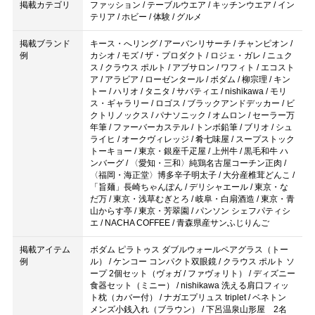
掲載カテゴリ
ファッション / テーブルウエア / キッチンウエア / イン
テリア / ホビー / 体験 / グルメ
掲載ブランド
キース・へリング / アーバンリサーチ / チャンピオン /
例
カシオ / モズ / ザ・プロダクト / ロジェ・ガレ / ニュク
ス / クラウス ポルト / アブサロン / ワフィト / エコスト
ア / アラビア / ローゼンタール / ボダム / 柳宗理 / キン
トー / ハリオ / タニタ / サバティエ / nishikawa / モリ
ス・ギャラリー / ロゴス / ブラックアンドデッカー / ビ
クトリノックス / パナソニック / オムロン / セーラー万
年筆 / ファーバーカステル / トンボ鉛筆 / ブリオ / シュ
ライヒ / オークヴィレッジ / 肴七味屋 / スープストック
トーキョー / 東京・銀座千疋屋 / 上州牛 / 黒毛和牛 ハ
ンバーグ / 〈愛知・三和〉純鶏名古屋コーチン正肉 /
〈福岡・海正堂〉博多辛子明太子 / 大分産椎茸どんこ /
「旨麺」長崎ちゃんぽん / デリシャエール / 東京・な
だ万 / 東京・浅草むぎとろ / 岐阜・白扇酒造 / 東京・青
山からす亭 / 東京・芳翠園 / パンソン シェフパティシ
エ / NACHA COFFEE / 青森県産サンふじりんご
掲載アイテム
ボダム ピラトゥス ダブルウォールペアグラス（トー
例
ル） / ケンコー コンパクト双眼鏡 / クラウス ポルト ソ
ープ 2個セット（ヴォガ / ファヴォリト） / ディズニー
食器セット（ミニー） / nishikawa 洗える肩口フィッ
ト枕（カバー付） / ナガエプリュス triplet / ベネトン
メンズ小銭入れ（ブラウン） / 下呂温泉山形屋 2名