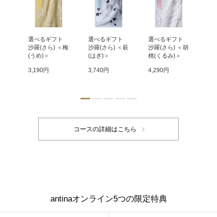
 
選べるギフト 
選べるギフト 
選べるギフト 
選
＜天
沙羅(さら) ＜梅
沙羅(さら) ＜萩
沙羅(さら) ＜胡
沙羅
い
(うめ)＞
(はぎ)＞
桃(くるみ)＞
(
3,190円
3,740円
4,290円
4,
antinaオンライン5つの限定特典