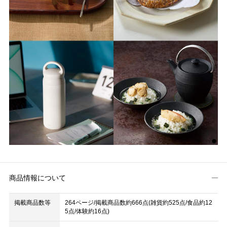
商品情報について
掲載商品数等
264ページ/掲載商品数約666点(雑貨約525点/食品約12
5点/体験約16点)