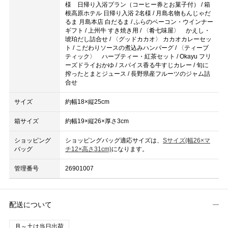
様 日帰り入浴プラン（コーヒー券とお菓子付） / 箱
根高原ホテル 日帰り入浴 2名様 / 月島名物もんじゃだ
るま 月島本店 白だるま / ふらのベーコン・ウインナー
ギフト / 上州牛 すき焼き用 / 〈肴七味屋〉 かえし・
琥珀だし詰合せ / 〈グッドカカオ〉 カカオカレーセッ
ト / こだわりソースの煮込みハンバーグ / 〈ティーブ
ティック〉 ハーブティー・紅茶セット / Okayu フリ
ーズドライおかゆ / スパイス香る牛すじカレー / 旬に
搾ったとまとジュース / 長野県産フルーツのジャム詰
合せ
サイズ
約幅18×縦25cm
箱サイズ
約幅19×縦26×厚さ3cm
ショッピング
ショッピングバッグ適応サイズは、
Sサイズ(幅26×マ
バッグ
チ12×高さ31cm)
になります。
管理番号
26901007
配送について
月～土は当日出荷