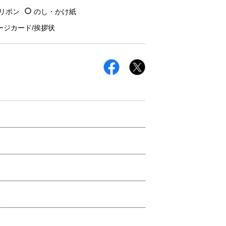
/リボン
のし・かけ紙
ージカード/挨拶状