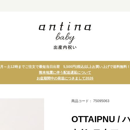
カタログギフト
タオル
月～土12時までご注文で最短当日出荷 5,500円(税込)以上お買い上げで送料無料
カードカタログ
テーブルウェア
熊本地震に伴う配送遅延について
カタログギフト＋アイテム
キッチン
お盆期間中の発送につきまして2026
セット
アロマ・バス・コ
スイーツ
スメ
グルメ
フォトパネル
商品コード： 75095063
OTTAIPNU