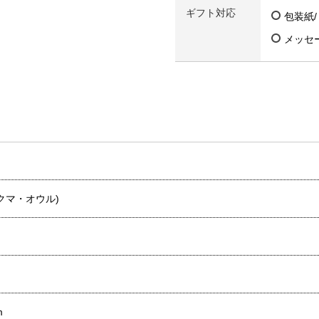
ギフト対応
包装紙
メッセ
クマ・オウル)
m