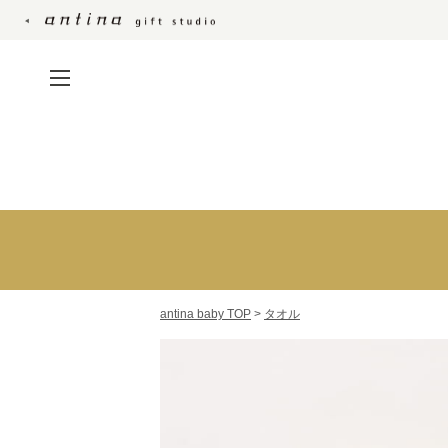
贈る相手別おすすめ
商品
ご両親・ご親戚へ贈る
出産内祝い 名入れギ
お友達・ママ友へ贈る
フト
職場の方へ贈る
フォトパネル
写真入りカタログギ
antina baby TOP
>
タオル
フト