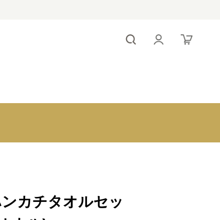
！
～1,000円
antina e-order
1,000～2,000
gift
円
2,000～3,000
円
出産内祝いのマ
3,000～5,000
ナー
円
5,000～
 / ハンカチタオルセッ
10,000円
10,000円～