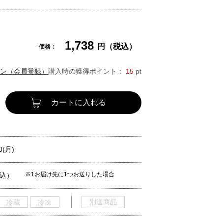
1,738
円（税込）
価格：
ン（会員登録）
購入時の獲得ポイント：
15
pt
カートに入れる
0(月)
※1お届け先に1つお送りした場合
税込）
別送商品
冷蔵
冷凍