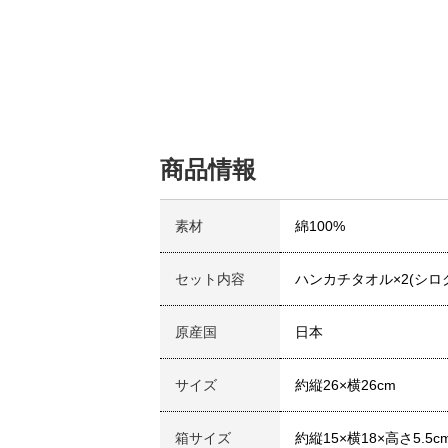
商品情報
素材
綿100%
セット内容
ハンカチタオル×2(シロ
原産国
日本
サイズ
約縦26×横26cm
箱サイズ
約縦15×横18×高さ5.5c