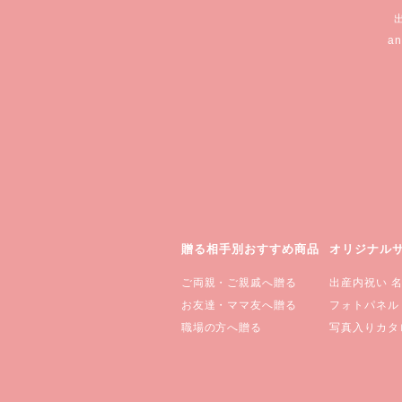
a
贈る相手別おすすめ商品
オリジナル
ご両親・ご親戚へ贈る
出産内祝い 
お友達・ママ友へ贈る
フォトパネル
職場の方へ贈る
写真入りカタ