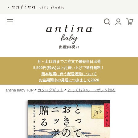
月～土12時までご注文で最短当日出荷
5,500円(税込)以上お買い上げで送料無料！
熊本地震に伴う配送遅延について
お盆期間中の発送につきまして2026
>
>
カタログギフト
とっておきのニッポンを贈る
antina baby TOP