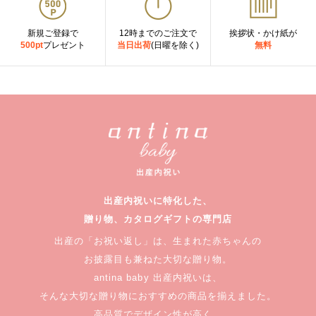
新規ご登録で
12時までのご注文で
挨拶状・かけ紙が
500pt
プレゼント
当日出荷
(日曜を除く)
無料
出産内祝いに特化した、
贈り物、カタログギフトの専門店
出産の「お祝い返し」は、生まれた赤ちゃんの
お披露目も兼ねた大切な贈り物。
antina baby 出産内祝いは、
そんな大切な贈り物におすすめの商品を揃えました。
高品質でデザイン性が高く、