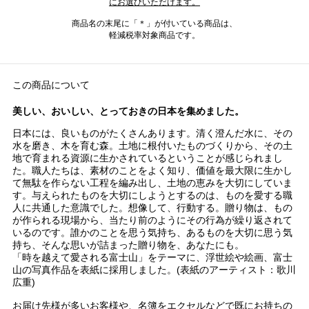
にお選びいただけます。
商品名の末尾に「＊」が付いている商品は、
軽減税率対象商品です。
この商品について
美しい、おいしい、とっておきの日本を集めました。
日本には、良いものがたくさんあります。清く澄んだ水に、その
水を磨き、木を育む森。土地に根付いたものづくりから、その土
地で育まれる資源に生かされているということが感じられまし
た。職人たちは、素材のことをよく知り、価値を最大限に生かし
て無駄を作らない工程を編み出し、土地の恵みを大切にしていま
す。与えられたものを大切にしようとするのは、ものを愛する職
人に共通した意識でした。想像して、行動する。贈り物は、もの
が作られる現場から、当たり前のようにその行為が繰り返されて
いるのです。誰かのことを思う気持ち、あるものを大切に思う気
持ち、そんな思いが詰まった贈り物を、あなたにも。
「時を越えて愛される富士山」をテーマに、浮世絵や絵画、富士
山の写真作品を表紙に採用しました。(表紙のアーティスト：歌川
広重)
お届け先様が多いお客様や、名簿をエクセルなどで既にお持ちの