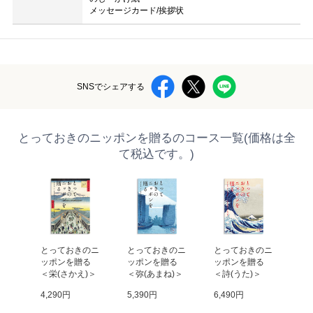
メッセージカード/挨拶状
SNSでシェアする
とっておきのニッポンを贈るのコース一覧(価格は全
て税込です。)
のニ
とっておきのニ
とっておきのニ
とっておきのニ
と
 
ッポンを贈る 
ッポンを贈る 
ッポンを贈る 
ッ
び)
＜栄(さかえ)＞
＜弥(あまね)＞
＜詩(うた)＞
＜
4,290円
5,390円
6,490円
9,