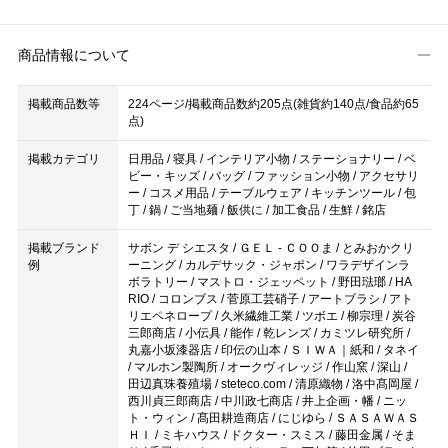
商品情報について
掲載商品数等
224ページ/掲載商品数約205点(雑貨約140点/食品約65
点)
掲載カテゴリ
日用品 / 寝具 / インテリア小物 / ステーショナリー / ベ
ビー・キッズ / バッグ / ファッション小物 / アクセサリ
ー / コスメ用品 / テーブルウェア / キッチンツール / 包
丁 / 鍋 / ご当地麺 / 飯供に / 加工食品 / 生鮮 / 銘店
掲載ブランド
サボン デ シエスタ / ＧＥＬ - ＣＯＯま / とみおかクリ
例
ーニング / カルデサック・ジャポン / ワラデザインラ
ボラトリー / マストロ・ジェッペット / 野田琺瑯 / HA
RIO / コロンブス / 菅原工芸硝子 / アートブラシ / アト
リエペネロープ / 久米繊維工業 / ツボエ / 柳宗理 / 炭谷
三郎商店 / 小伝具 / 能作 / 乾レンズ / カミツレ研究所 /
丸嘉小坂漆器店 / 印伝の山本 / ＳＩＷＡ｜紙和 / タネイ
/ マルホン製陶所 / オークヴィレッジ / 作山窯 / 深山 /
田辺真珠養殖場 / steteco.com / 清原織物 / 洛中髙岡屋 /
西川貞三郎商店 / 中川政七商店 / 井上企画・幡 / ニッ
ト・ウィン / 髙田耕造商店 / にじゆら / ＳＡＳＡＷＡＳ
ＨＩ / ミキハウス / ドクター・スミス / 藤田金属 / そま