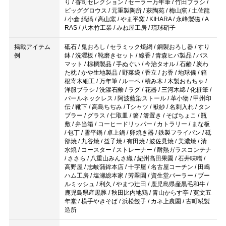
り / 香司セレクション / セーラー万年筆 / 竹田ブラシ /
ビッググロウス / 元重製陶所 / 萩陶苑 / 梅山窯 / 土佐龍
/ 小倉 縞縞 / 高山窯 / やま平窯 / KIHARA / 永峰製磁 / A
RAS / 八木竹工業 / みね屋工房 / 琉球硝子
掲載アイテム
砥石 / 鬼おろし / セラミック焼網 / 銅製おろし器 / すり
例
鉢 / 洗濯板 / 靴磨きセット / 線香 / 青森ヒバ製品 / バス
マット / 棕櫚製品 / 手ぬぐい / 今治タオル / 石鹸 / 炭わ
た枕 / かや生地製品 / 野菜袋 / 香立 / お香 / 地球儀 / 箱
根寄木細工 / 万年筆 / ルーペ / 積み木 / 木製おもちゃ /
洋服ブラシ / 洗濯石鹸 / ラグ / 花器 / 三河木綿 / 化粧筆 /
パールネックレス / 阿波藍染ストール / 革小物 / 甲州印
伝 / 靴下 / 高島ちぢみ / Tシャツ / 袱紗 / 名刺入れ / タン
ブラー / グラス / 仁取皿 / 箸 / 箸置き / そばちょこ / 瓶
敷 / 弁当箱 / コーヒードリッパー / カトラリー / まな板
/ 包丁 / 雪平鍋 / 卓上鍋 / 卵焼き器 / 鉄製フライパン / 砥
部焼 / 九谷焼 / 益子焼 / 有田焼 / 波佐見焼 / 美濃焼 / 清
水焼 / コースター / ストレーナー / 耐熱ガラスコンテナ
/ ささら / 八重山みんさ織 / 紀州髙田果園 / 石井味噌 /
高野屋 / 志岐蒲鉾本店 / 十字屋 / 名古屋コーチン / 田嶋
ハム工房 / 塩瀬総本家 / 芳翠園 / 資生堂パーラー / ブー
ルミッシュ / 利久 / やまつ辻田 / 鹿児島県産黒毛和牛 /
鹿児島県産黒豚 / 秋田比内地鶏 / 青山からす亭 / 寛文五
年堂 / 横手やきそば / 浜松餃子 / カネ上農園 / 古町糀製
造所