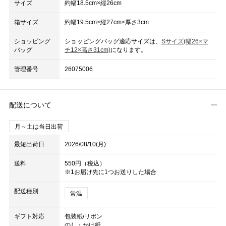
サイズ
約幅18.5cm×縦26cm
箱サイズ
約幅19.5cm×縦27cm×厚さ3cm
ショッピング
ショッピングバッグ適応サイズは、
Sサイズ(幅26×マ
バッグ
チ12×高さ31cm)
になります。
管理番号
26075006
配送について
月～土は当日出荷
最短出荷日
2026/08/10(月)
送料
550円（税込）
※1お届け先に1つお送りした場合
配送種別
常温
ギフト対応
包装紙/リボン
のし・かけ紙