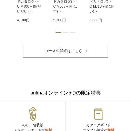
 ＜
ドカタログ) ＜
ドカタログ) ＜
ドカタログ) ＜
ド
唐金
C MJ06＋橙(だ
C MJ08＋蓮(は
C MJ10＋藍(あ
C 
＞
いだい)＞
す)＞
い)＞
も
4,180円
5,280円
6,380円
9,
antinaオンライン5つの限定特典
のし・包装紙
カタログギフト
メッセージカードが
無料
サンプル請求が
無料