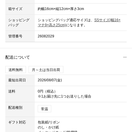
箱サイズ
約幅16cm×縦12cm×厚さ3cm
ショッピング
ショッピングバッグ適応サイズは、
SSサイズ(幅16×
バッグ
マチ9×高さ25cm)
になります。
管理番号
26082029
配送について
送料無料
月～土は当日出荷
最短出荷日
2026/08/07(金)
送料
0円（税込）
※1お届け先に1つお送りした場合
配送種別
常温
ギフト対応
包装紙/リボン
のし・かけ紙