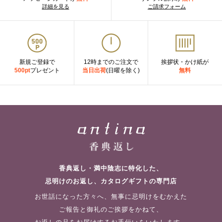
詳細を見る
ご請求フォーム
新規ご登録で
12時までのご注文で
挨拶状・かけ紙が
500pt
プレゼント
当日出荷
(日曜を除く)
無料
香典返し・満中陰志に特化した、
忌明けのお返し、カタログギフトの専門店
お世話になった方々へ、無事に忌明けをむかえた
ご報告と御礼のご挨拶をかねて、