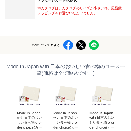
メッセージカード/挨拶状
本カタログは、カタログのサイズが小さい為、風呂敷
ラッピングをお選びいただけません。
SNSでシェアする
Made In Japan with 日本のおいしい食べ物のコース一
覧(価格は全て税込です。)
an 
Made In Japan 
Made In Japan 
Made In Japan 
Mad
のおい
with 日本のおい
with 日本のおい
with 日本のおい
wi
-or
しい食べ物 e-or
しい食べ物 e-or
しい食べ物 e-or
しい
(カー
der choice(カー
der choice(カー
der choice(カー
de