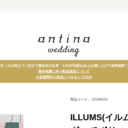
月～土12時までご注文で最短当日出荷 5,500円(税込)以上お買い上げで送料無料
ト
タオル
引菓子
熊本地震に伴う配送遅延について
グ
グルメ・スイーツ
縁起物
お盆期間中の発送につきまして2026
ト＋アイテム
テーブルウェア・キッ
プチギフト
チン
引出物宅配便 セ
フォトパネル
ット
商品コード： 23180010
ILLUMS(イ