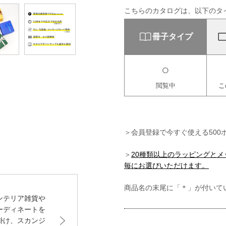
こちらのカタログは、以下のタ
冊子タイプ
○
閲覧中
こ
＞会員登録で今すぐ使える500
＞
20種類以上のラッピングと
毎にお選びいただけます。
商品名の末尾に「＊」が付いて
ンテリア雑貨や
ーディネートを
掛け、スカンジ