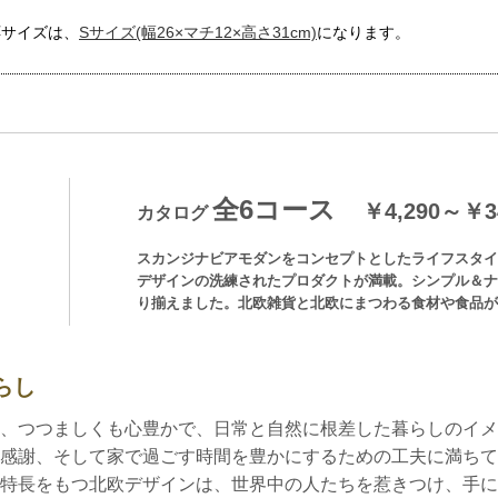
応サイズは、
Sサイズ(幅26×マチ12×高さ31cm)
になります。
全6コース
￥4,290～￥34
カタログ
スカンジナビアモダンをコンセプトとしたライフスタイ
デザインの洗練されたプロダクトが満載。シンプル＆ナ
り揃えました。北欧雑貨と北欧にまつわる食材や食品が
らし
、つつましくも心豊かで、日常と自然に根差した暮らしのイメ
感謝、そして家で過ごす時間を豊かにするための工夫に満ちて
特長をもつ北欧デザインは、世界中の人たちを惹きつけ、手に