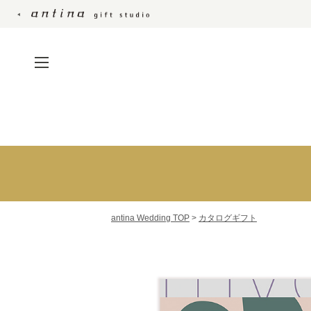
引出物・縁起物・引菓子・プチ
カタログギフ
ギフト
カードカタロ
引出物宅配便
カタログギフ
結婚内祝い
セット
antina Wedding TOP
>
カタログギフト