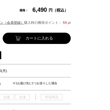
6,490
円（税込）
価格：
ン（会員登録）
購入時の獲得ポイント：
59
pt
カートに入れる
0(月)
※1お届け先に1つお送りした場合
）
別送商品
冷蔵
冷凍