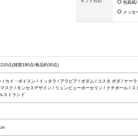
ギフト対応
包装紙
メッセ
10点(雑貨180点/食品約30点)
 カイ・ボイスン / イッタラ / アラビア / ボダム / コスタ ボダ / ケーラー
ク / モンセスデザイン / リュンビューポーセリン / クチポール / ス
ロールストランド
cm