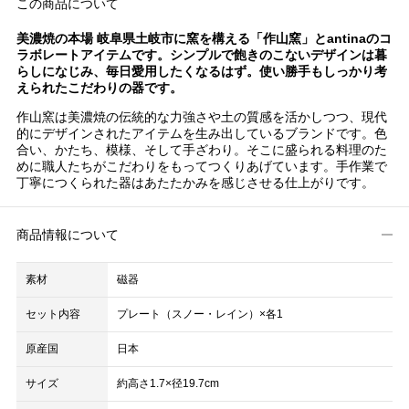
この商品について
美濃焼の本場 岐阜県土岐市に窯を構える「作山窯」とantinaのコ
ラボレートアイテムです。シンプルで飽きのこないデザインは暮
らしになじみ、毎日愛用したくなるはず。使い勝手もしっかり考
えられたこだわりの器です。
作山窯は美濃焼の伝統的な力強さや土の質感を活かしつつ、現代
的にデザインされたアイテムを生み出しているブランドです。色
合い、かたち、模様、そして手ざわり。そこに盛られる料理のた
めに職人たちがこだわりをもってつくりあげています。手作業で
丁寧につくられた器はあたたかみを感じさせる仕上がりです。
商品情報について
素材
磁器
セット内容
プレート（スノー・レイン）×各1
原産国
日本
サイズ
約高さ1.7×径19.7cm