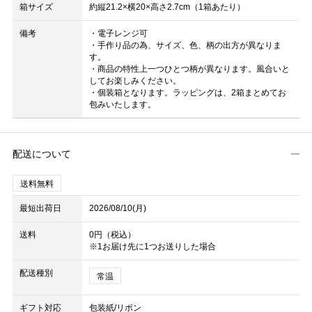
箱サイズ
約縦21.2×横20×高さ2.7cm（1箱あたり）
備考
・電子レンジ可
・手作り品の為、サイズ、色、柄の出方が異なりま
す。
・商品の特性上一つひとつ柄が異なります。風合いと
してお楽しみください。
・個装箱となります。ラッピングは、2箱まとめてお
包みいたします。
配送について
送料無料
最短出荷日
2026/08/10(月)
送料
0円（税込）
※1お届け先に1つお送りした場合
配送種別
常温
ギフト対応
包装紙/リボン