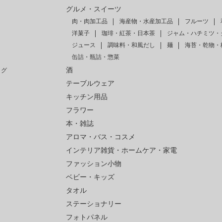
グルメ・スイーツ
肉・肉加工品
海産物・水産加工品
フルーツ
洋菓子
珈琲・紅茶・日本茶
ジャム・ハチミツ・
ジュース
調味料・和風だし
麺
海苔・乾物・
缶詰・瓶詰・惣菜
酒
ログ
テーブルウェア
キッチン用品
フラワー
本・雑誌
アロマ・バス・コスメ
インテリア雑貨・ホームケア・家電
ファッション小物
ベビー・キッズ
タオル
ステーショナリー
フォトパネル