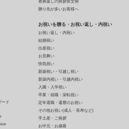
香典返しの挨拶状文例
贈り先が多いお客様へ
お祝いを贈る・お祝い返し・内祝い
お祝い返し・内祝い
結婚祝い
出産祝い
お見舞い
快気祝い
新築祝い・引越し祝い
新築内祝い・引越内祝い
入園・入学祝い
卒業・就職・栄転祝い
ンダード
定年退職・還暦のお祝い
その他お祝い(成人・長寿など)
e
手土産・ご挨拶
ice
お中元・お歳暮