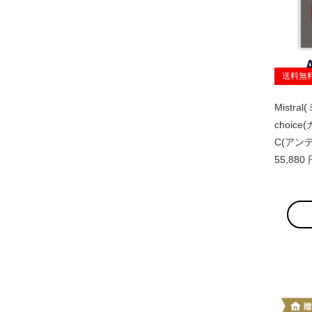
送料無
Mistra
choice
C(アン
55,88