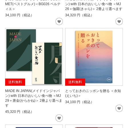
MET(ベストグルメ)＜BG026 ベルテ
ン) with 日本のおいしい食べ物 ＜MJ
ィエ＞
26＋伽羅(きゃら)＞ 2冊より選べます
34,100
円（税込）
34,320
円（税込）
送料無料
送料無料
MADE IN JAPAN(メイドインジャパ
とっておきのニッポンを贈る ＜永知
ン) with 日本のおいしい食べ物 ＜MJ
(えいち)＞
29＋唐金(からかね)＞ 2冊より選べま
34,100
円（税込）
す
45,320
円（税込）