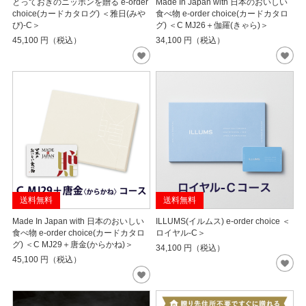
とっておきのニッポンを贈る e-order
Made In Japan with 日本のおいしい
choice(カードカタログ) ＜雅日(みや
食べ物 e-order choice(カードカタロ
び)-C＞
グ) ＜C MJ26＋伽羅(きゃら)＞
45,100
円（税込）
34,100
円（税込）
送料無料
送料無料
Made In Japan with 日本のおいしい
ILLUMS(イルムス) e-order choice ＜
食べ物 e-order choice(カードカタロ
ロイヤル-C＞
グ) ＜C MJ29＋唐金(からかね)＞
34,100
円（税込）
45,100
円（税込）