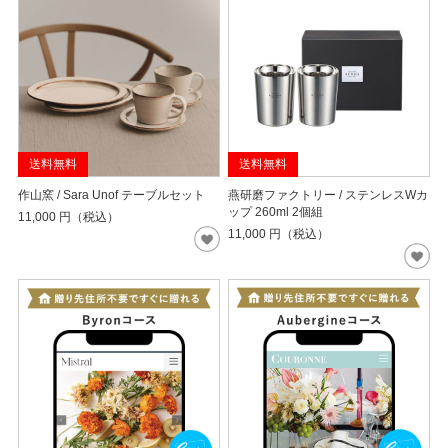
送料無料
送料無料
作山窯 / Sara Unof テーブルセット
燕研磨ファクトリー / ステンレスWカ
ップ 260ml 2個組
11,000
円（税込）
11,000
円（税込）