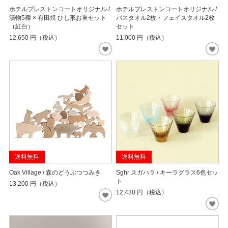
ホテルブレストンコートオリジナル /
ホテルブレストンコートオリジナル /
漬物5種 × 有田焼 ひし形お重セット
バスタオル2枚・フェイスタオル2枚
（紅白）
セット
12,650
円（税込）
11,000
円（税込）
送料無料
送料無料
Oak Village / 森のどうぶつつみき
Sghr スガハラ / キーラグラス6色セッ
ト
13,200
円（税込）
12,430
円（税込）