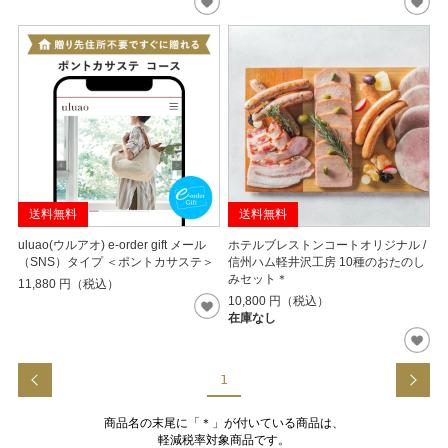
送料無料
送料無料
uluao(ウルアオ) e-order gift メール
ホテルブレストンコートオリジナル /
（SNS）タイプ ＜ポントカサステ＞
信州ハム軽井沢工房 10種のおたのし
みセット＊
11,880
円（税込）
10,800
円（税込）
在庫なし
1
商品名の末尾に「＊」が付いている商品は、
軽減税率対象商品です。