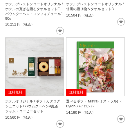
ホテルブレストンコートオリジナル /
ホテルブレストンコートオリジナル /
ホテルの寛ぎを贈るタオルセットE -
信州の贈り物＆タオルセットB
バウムクーヘン・コンフィチュール1
10,504
円（税込）
90g
10,252
円（税込）
送料無料
送料無料
ホテルオリジナル / ギフトカタログ
選べるギフト Mistral(ミストラル) ＜
シュエット+バウムクーヘン&紅茶・
Byron(バイロン)＞
ジャム・コーヒーセット
14,190
円（税込）
10,560
円（税込）