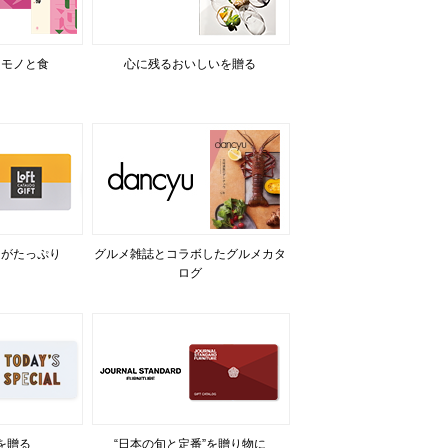
るモノと食
心に残るおいしいを贈る
力がたっぷり
グルメ雑誌とコラボしたグルメカタ
ログ
を贈る
“日本の旬と定番”を贈り物に