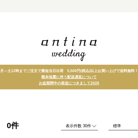
月～土12時までご注文で最短当日出荷 5,500円(税込)以上お買い上げで送料無料
ト
タオル
引菓子
熊本地震に伴う配送遅延について
グ
グルメ・スイーツ
縁起物
お盆期間中の発送につきまして2026
ト＋アイテム
テーブルウェア・キッ
プチギフト
チン
引出物宅配便 セ
フォトパネル
ット
0件
品