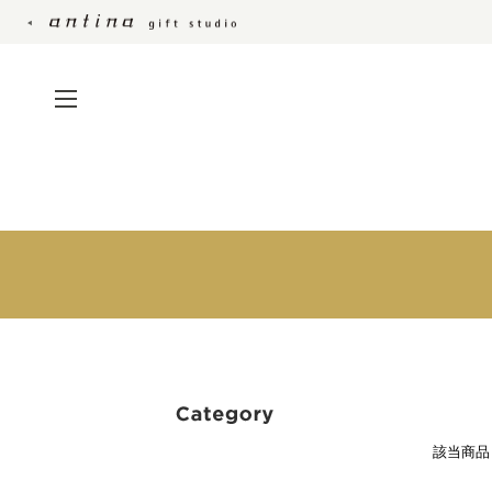
引出物・縁起物・引菓子・プチ
カタログギフ
ギフト
カードカタロ
引出物宅配便
カタログギフ
結婚内祝い
セット
該当商