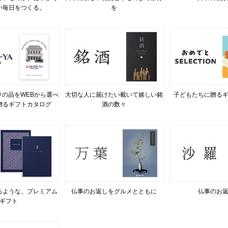
い毎日をつくる。
を
の品をWEBから選べ
大切な人に届けたい載いて嬉しい銘
子どもたちに贈る
贈るギフトカタログ
酒の数々
るような、プレミアム
仏事のお返しをグルメとともに
仏事のお
ギフト