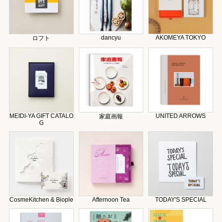
dancyu
AKOMEYA TOKYO
ロフト
MEIDI-YA GIFT CATALO
UNITED ARROWS
家庭画報
G
CosmeKitchen & Biople
Afternoon Tea
TODAY'S SPECIAL