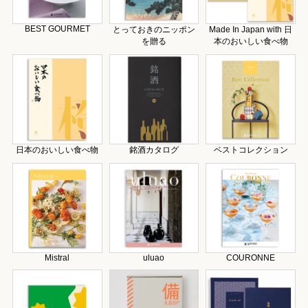
BEST GOURMET
とっておきのニッポン
Made In Japan with 日
を贈る
本のおいしい食べ物
日本のおいしい食べ物
銘酒カタログ
ベストコレクション
Mistral
uluao
COURONNE