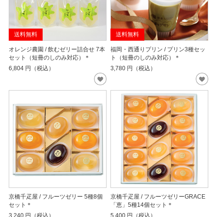
送料無料
送料無料
オレンジ農園 / 飲むゼリー詰合せ 7本
福岡・西通りプリン / プリン3種セッ
セット（短冊のしのみ対応）＊
ト（短冊のしのみ対応）＊
6,804
円（税込）
3,780
円（税込）
京橋千疋屋 / フルーツゼリー 5種8個
京橋千疋屋 / フルーツゼリーGRACE
セット＊
「恵」5種14個セット＊
3,240
円（税込）
5,400
円（税込）