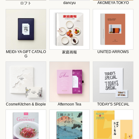
dancyu
AKOMEYA TOKYO
ロフト
MEIDI-YA GIFT CATALO
UNITED ARROWS
家庭画報
G
CosmeKitchen & Biople
Afternoon Tea
TODAY'S SPECIAL