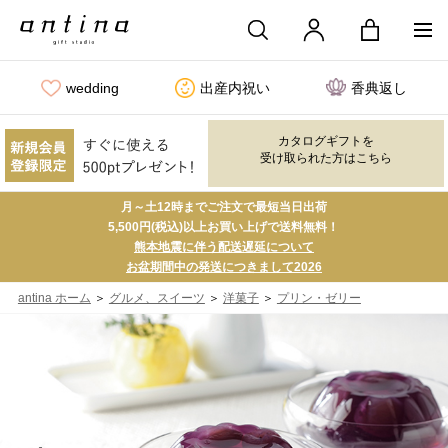
wedding
出産内祝い
香典返し
カタログギフトを
受け取られた方はこちら
月～土12時までご注文で最短当日出荷
5,500円(税込)以上お買い上げで送料無料！
熊本地震に伴う配送遅延について
お盆期間中の発送につきまして2026
＞
＞
＞
antina ホーム
グルメ、スイーツ
洋菓子
プリン・ゼリー