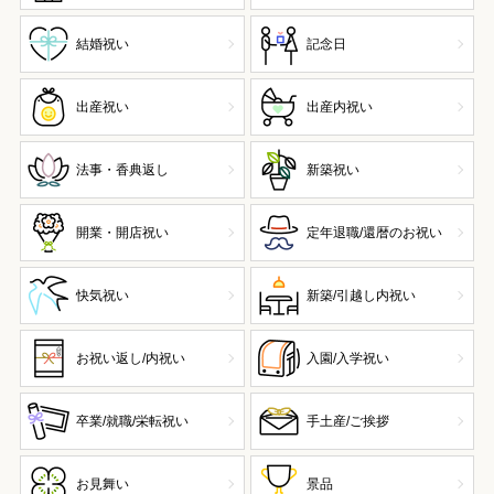
結婚祝い
記念日
出産祝い
出産内祝い
法事・香典返し
新築祝い
開業・開店祝い
定年退職/還暦のお祝い
快気祝い
新築/引越し内祝い
お祝い返し/内祝い
入園/入学祝い
卒業/就職/栄転祝い
手土産/ご挨拶
お見舞い
景品