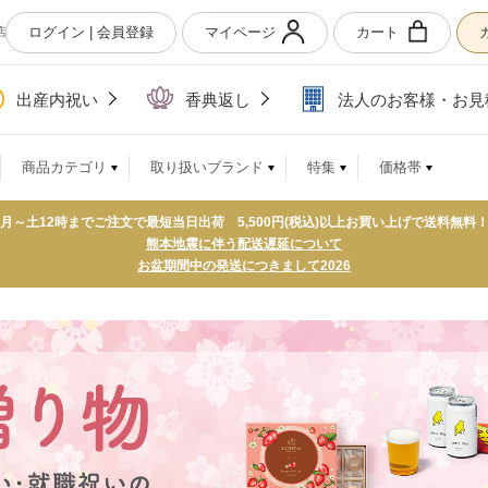
ログイン | 会員登録
マイページ
カート
店
出産内祝い
香典返し
法人のお客様・お見
商品カテゴリ
取り扱いブランド
特集
価格帯
月～土12時までご注文で最短当日出荷 5,500円(税込)以上お買い上げで送料無料
熊本地震に伴う配送遅延について
お盆期間中の発送につきまして2026