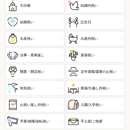
引出物
結婚内祝い
結婚祝い
記念日
出産祝い
出産内祝い
法事・香典返し
新築祝い
開業・開店祝い
定年退職/還暦のお祝い
快気祝い
新築/引越し内祝い
お祝い返し/内祝い
入園/入学祝い
卒業/就職/栄転祝い
手土産/ご挨拶