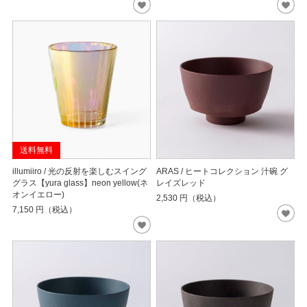
送料無料
illumiiro / 光の反射を楽しむスイング
ARAS / ヒートコレクション 汁碗 グ
グラス【yura glass】neon yellow(ネ
レイズレッド
オンイエロー)
2,530
円（税込）
7,150
円（税込）