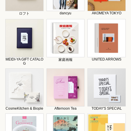
dancyu
AKOMEYA TOKYO
ロフト
MEIDI-YA GIFT CATALO
UNITED ARROWS
家庭画報
G
CosmeKitchen & Biople
Afternoon Tea
TODAY'S SPECIAL