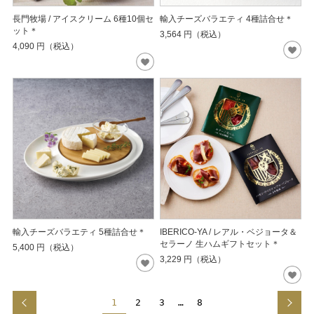
長門牧場 / アイスクリーム 6種10個セ
輸入チーズバラエティ 4種詰合せ＊
ット＊
3,564
円（税込）
4,090
円（税込）
輸入チーズバラエティ 5種詰合せ＊
IBERICO-YA / レアル・ベジョータ＆
セラーノ 生ハムギフトセット＊
5,400
円（税込）
3,229
円（税込）
1
2
3
…
8