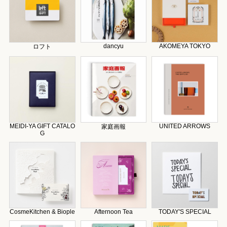
dancyu
AKOMEYA TOKYO
ロフト
MEIDI-YA GIFT CATALO
UNITED ARROWS
家庭画報
G
CosmeKitchen & Biople
Afternoon Tea
TODAY'S SPECIAL