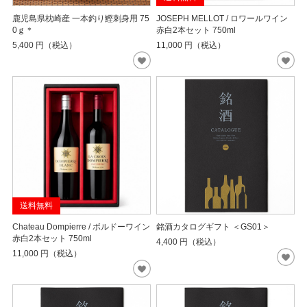
鹿児島県枕崎産 一本釣り鰹刺身用 75
JOSEPH MELLOT / ロワールワイン
0ｇ＊
赤白2本セット 750ml
5,400
円（税込）
11,000
円（税込）
送料無料
Chateau Dompierre / ボルドーワイン
銘酒カタログギフト ＜GS01＞
赤白2本セット 750ml
4,400
円（税込）
11,000
円（税込）