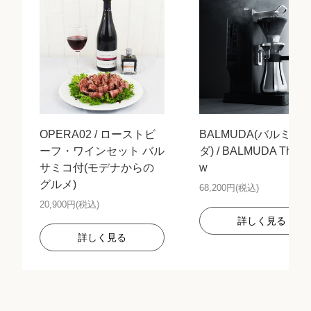
OPERA02 / ローストビ
BALMUDA(バルミュ
ーフ・ワインセット バル
ダ) / BALMUDA The B
サミコ付(モデナからの
w
グルメ)
68,200円(税込)
20,900円(税込)
詳しく見る
詳しく見る