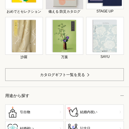
STAGE UP
おめでとセレクション
備える 防災カタログ
SAYU
沙羅
万葉
カタログギフト一覧を見る
用途から探す
引出物
結婚内祝い
結婚祝い
記念日