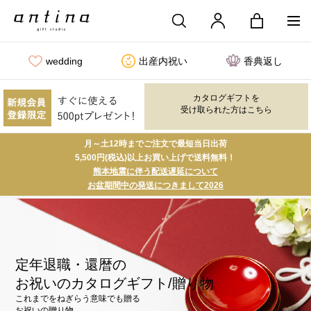
wedding
出産内祝い
香典返し
カタログギフトを
受け取られた方はこちら
月～土12時までご注文で最短当日出荷
5,500円(税込)以上お買い上げで送料無料！
熊本地震に伴う配送遅延について
お盆期間中の発送につきまして2026
定年退職・還暦の
お祝いのカタログギフト/贈り物
これまでをねぎらう意味でも贈る
お祝いの贈り物。