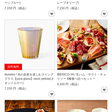
ーンブルー)
レープオリーブ)
7,150
円（税込）
7,150
円（税込）
送料無料
illumiiro / 光の反射を楽しむスイング
IBERICO-YA / 生ハム・サラミ・チョ
グラス【yura glass】neon yellow(ネ
リソー 4種食べ比べセット＊
オンイエロー)
4,320
円（税込）
7,150
円（税込）