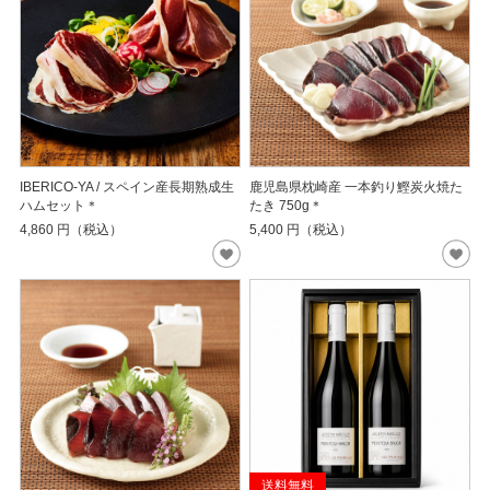
IBERICO-YA / スペイン産長期熟成生
鹿児島県枕崎産 一本釣り鰹炭火焼た
ハムセット＊
たき 750g＊
4,860
円（税込）
5,400
円（税込）
送料無料