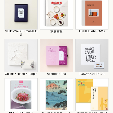
MEIDI-YA GIFT CATALO
UNITED ARROWS
家庭画報
G
CosmeKitchen & Biople
Afternoon Tea
TODAY'S SPECIAL
BEST GOURMET