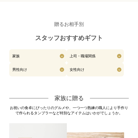
贈るお相手別
スタッフおすすめギフト
家族
上司・職場関係
男性向け
女性向け
家族に贈る
お祝いの食卓にぴったりのグルメや、一つ一つ熟練の職人により手作り
カタログギフト
カードカタログ
で作られるタンブラーなど特別なアイテムはいかがでしょうか。
カタログギフト+アイテムセット
グルメ・スイーツ
酒
タオル
ベビー・キッズ
フラワー
ファッション小物
テーブルウェア
キッチン用品
インテリア雑貨
アロマ・バス・ コスメ
冠婚葬祭
ステーショナリー