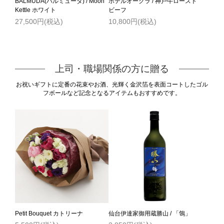
BALMUDA(バルミューダ) / Moon
ホテルオークラ / 神戸牛ロースト
Kettle ホワイト
ビーフ
27,500円(税込)
10,800円(税込)
上司・職場関係の方に贈る
お祝いギフトに定番の花束やお酒、光輝く金沢箔を表面コートしたゴル
フボールなど記念となるアイテムもおすすめです。
Petit Bouquet カトリーナ
仙台伊達家御用蔵勝山 / 「鴒」