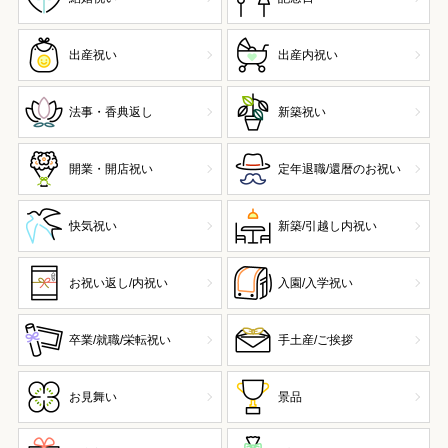
出産祝い
出産内祝い
法事・香典返し
新築祝い
開業・開店祝い
定年退職/還暦のお祝い
快気祝い
新築/引越し内祝い
お祝い返し/内祝い
入園/入学祝い
卒業/就職/栄転祝い
手土産/ご挨拶
お見舞い
景品