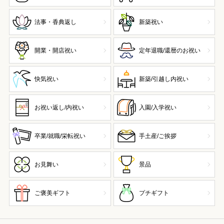
法事・香典返し
新築祝い
開業・開店祝い
定年退職/還暦のお祝い
快気祝い
新築/引越し内祝い
お祝い返し/内祝い
入園/入学祝い
卒業/就職/栄転祝い
手土産/ご挨拶
お見舞い
景品
ご褒美ギフト
プチギフト