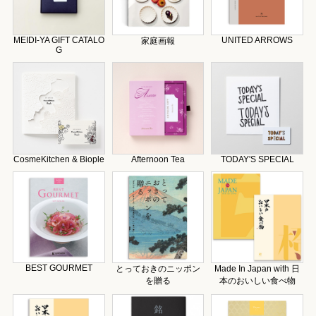
MEIDI-YA GIFT CATALO
UNITED ARROWS
家庭画報
G
CosmeKitchen & Biople
Afternoon Tea
TODAY'S SPECIAL
BEST GOURMET
とっておきのニッポン
Made In Japan with 日
を贈る
本のおいしい食べ物