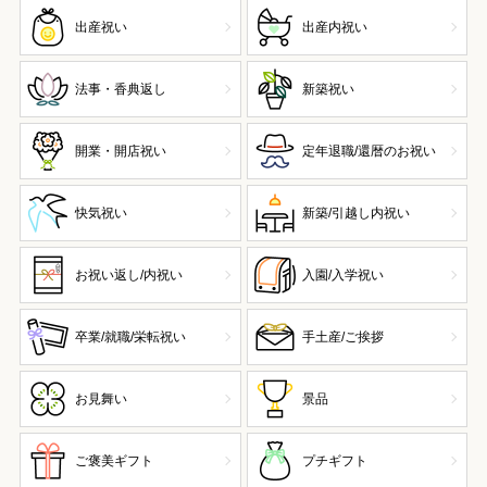
出産祝い
出産内祝い
法事・香典返し
新築祝い
開業・開店祝い
定年退職/還暦のお祝い
快気祝い
新築/引越し内祝い
お祝い返し/内祝い
入園/入学祝い
卒業/就職/栄転祝い
手土産/ご挨拶
お見舞い
景品
ご褒美ギフト
プチギフト