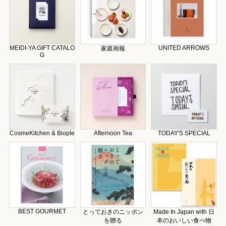
MEIDI-YA GIFT CATALO
UNITED ARROWS
家庭画報
G
CosmeKitchen & Biople
Afternoon Tea
TODAY'S SPECIAL
BEST GOURMET
とっておきのニッポン
Made In Japan with 日
を贈る
本のおいしい食べ物