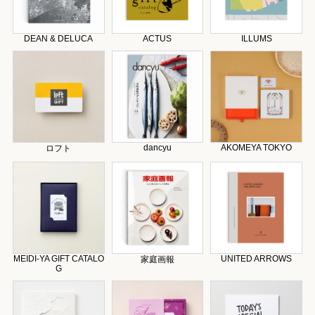
DEAN & DELUCA
ACTUS
ILLUMS
dancyu
AKOMEYA TOKYO
ロフト
MEIDI-YA GIFT CATALO
UNITED ARROWS
家庭画報
G