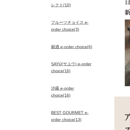
レクト(10)
フルーツチョイス e-
order choice(3)
銘酒 e-order choice(6)
SAYU(サユウ) e-order
choice(16)
沙羅 e-order
choice(16)
BEST GOURMET e-
order choice(13)