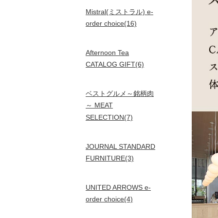
Mistral(ミストラル) e-
order choice(16)
Afternoon Tea
CATALOG GIFT(6)
ベストグルメ～銘柄肉
～ MEAT
SELECTION(7)
JOURNAL STANDARD
FURNITURE(3)
UNITED ARROWS e-
order choice(4)