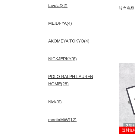
tavola(22)
該当商
MEIDI-YA(4)
AKOMEYA TOKYO(4)
NICKJERKY(6)
POLO RALPH LAUREN
HOME(28)
Nick(6)
moritaMiW(12)
送料無