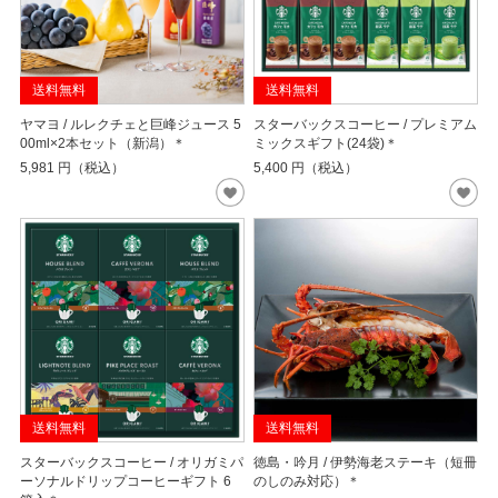
送料無料
送料無料
ヤマヨ / ルレクチェと巨峰ジュース 5
スターバックスコーヒー / プレミアム
00ml×2本セット（新潟）＊
ミックスギフト(24袋)＊
5,981
円（税込）
5,400
円（税込）
送料無料
送料無料
スターバックスコーヒー / オリガミパ
徳島・吟月 / 伊勢海老ステーキ（短冊
ーソナルドリップコーヒーギフト 6
のしのみ対応）＊