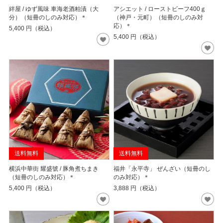
絆屋 / ゆず風味 車海老酒粕漬（大
アシエット / ローストビーフ400ｇ
分）（短冊のしのみ対応）＊
（神戸・元町）（短冊のしのみ対
応）＊
5,400
円（税込）
5,400
円（税込）
送料無料
送料無料
横浜中華街 耀盛號 / 豚角煮ちまき
福井「永平寺」 ぜんざい（短冊のし
（短冊のしのみ対応）＊
のみ対応）＊
5,400
円（税込）
3,888
円（税込）