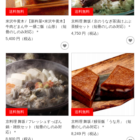
送料無料
送料無料
米沢牛黄木 / 【新杵屋×米沢牛黄木】
京料理 舞坂 / 京のうなぎ茶漬けぶぶ
牛肉どまん中 一膳ご飯（山形）（短
茶鰻セット（短冊のしのみ対応）＊
冊のしのみ対応）＊
4,750
円（税込）
5,400
円（税込）
送料無料
送料無料
京料理 舞坂 / フレッシュすっぽん
京料理 舞坂 / 鰻笹飯「うな月」（短
鍋・雑炊セット（短冊のしのみ対
冊のしのみ対応）＊
応）＊
8,249
円（税込）
8,800
円（税込）