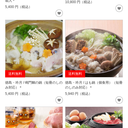
箱入＊
10,800
円（税込）
5,400
円（税込）
送料無料
送料無料
徳島・吟月 / 鳴門鯛の鍋（短冊のしの
徳島・吟月 / はも鍋（個食用）（短冊
み対応）＊
のしのみ対応）＊
5,400
円（税込）
5,940
円（税込）