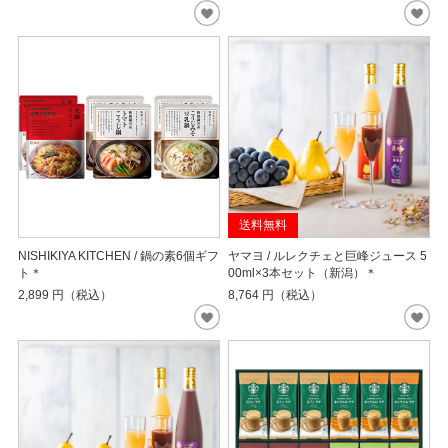
送料無料
NISHIKIYA KITCHEN / 鍋の素6個ギフ
ヤマヨ / ルレクチェと巨峰ジュース 5
ト＊
00ml×3本セット（新潟）＊
2,899
円（税込）
8,764
円（税込）