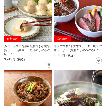
送料無料
送料無料
芦屋・伊東屋 / 謹製 黒豚焼き小籠包2
米沢牛黄木 / 米沢牛ステーキ・焼肉ご
折セット（兵庫）（短冊のしのみ対
飯（山形）（短冊のしのみ対応）＊
応）＊
8,100
円（税込）
3,780
円（税込）