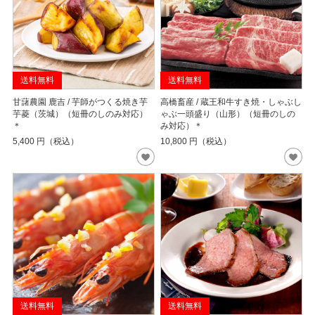
送料無料
送料無料
甘藷農園 鹿吉 / 芋師がつくる焼き芋
高橋畜産 / 蔵王和牛すき焼・しゃぶし
芋菱（茨城）（短冊のしのみ対応）
ゃぶ一頭盛り（山形）（短冊のしの
＊
み対応）＊
5,400
円（税込）
10,800
円（税込）
送料無料
送料無料