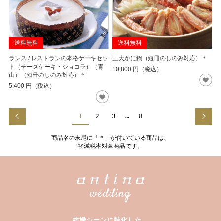
送料無料
送料無料
ランス / レストランの本格ケーキセッ
三大かに鍋（短冊のしのみ対応）＊
ト（チーズケーキ・ショコラ）（青
10,800
円（税込）
山）（短冊のしのみ対応）＊
5,400
円（税込）
1
2
3
…
8
商品名の末尾に「＊」が付いている商品は、
軽減税率対象商品です。
結婚シーンに特化した、