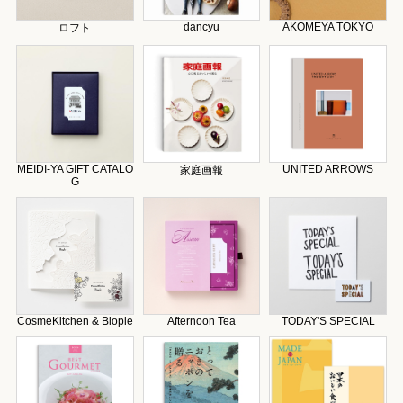
dancyu
AKOMEYA TOKYO
ロフト
MEIDI-YA GIFT CATALO
UNITED ARROWS
家庭画報
G
CosmeKitchen & Biople
Afternoon Tea
TODAY'S SPECIAL