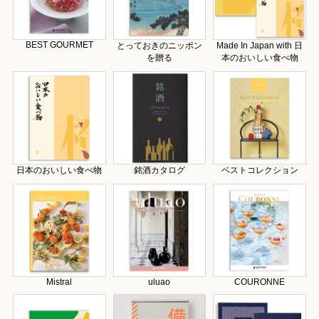
BEST GOURMET
とっておきのニッポン
Made In Japan with 日
を贈る
本のおいしい食べ物
日本のおいしい食べ物
銘酒カタログ
ベストコレクション
Mistral
uluao
COURONNE