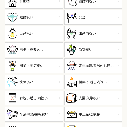
引出物
結婚内祝い
結婚祝い
記念日
出産祝い
出産内祝い
法事・香典返し
新築祝い
開業・開店祝い
定年退職/還暦のお祝い
快気祝い
新築/引越し内祝い
お祝い返し/内祝い
入園/入学祝い
卒業/就職/栄転祝い
手土産/ご挨拶