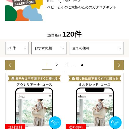
e-order gift 全5コース
ベビーとそのご家族のためのカタログギフト
120件
該当商品
1
2
3
…
4
送料無料
送料無料