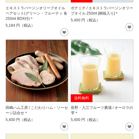
エキストラバージンオリーブオイル
ボナミチ / エキストラバージンオリー
ペアセット(グリーン・フルーティ 各
ブオイル 250ml [桐箱入り]＊
250ml BOX付)＊
5,400
円（税込）
5,184
円（税込）
送料無料
田嶋ハム工房 / こだわりハム・ソーセ
長野・入江フルーツ農場 / オーロラの
ージ詰合せ＊
雫＊
5,400
円（税込）
5,400
円（税込）