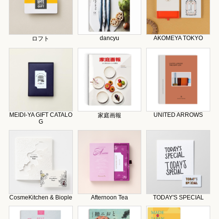
dancyu
AKOMEYA TOKYO
ロフト
MEIDI-YA GIFT CATALO
UNITED ARROWS
家庭画報
G
CosmeKitchen & Biople
Afternoon Tea
TODAY'S SPECIAL