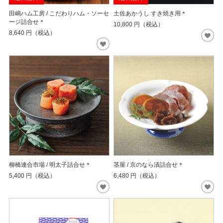
田嶋ハム工房 / こだわりハム・ソーセ
土佐あかうし すき焼き用＊
ージ詰合せ＊
10,800
円（税込）
8,640
円（税込）
柳橋連合市場 / 明太子詰合せ＊
茎屋 / 京のなら漬詰合せ＊
5,400
円（税込）
6,480
円（税込）