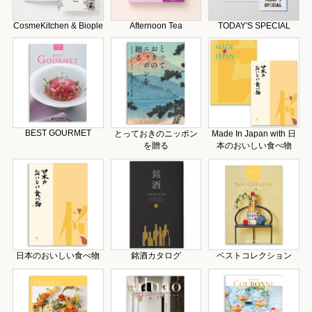
CosmeKitchen & Biople
Afternoon Tea
TODAY'S SPECIAL
BEST GOURMET
とっておきのニッポン
Made In Japan with 日
を贈る
本のおいしい食べ物
日本のおいしい食べ物
銘酒カタログ
ベストコレクション