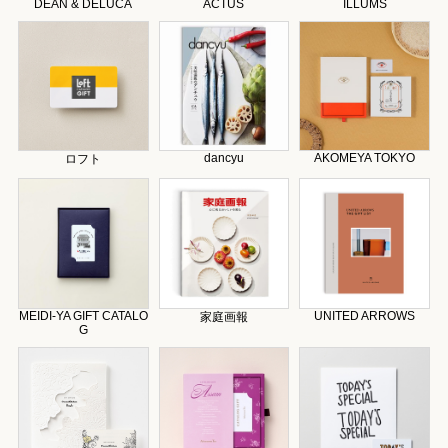
DEAN & DELUCA
ACTUS
ILLUMS
dancyu
AKOMEYA TOKYO
ロフト
MEIDI-YA GIFT CATALO
UNITED ARROWS
家庭画報
G