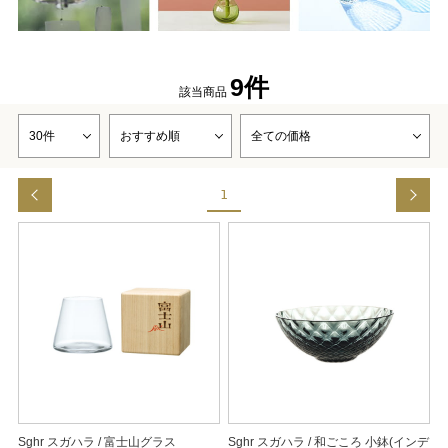
9件
該当商品
1
Sghr スガハラ / 富士山グラス
Sghr スガハラ / 和ごころ 小鉢(インデ