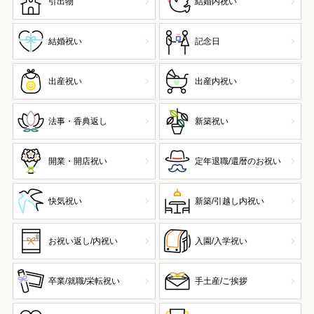
引出物
結婚内祝い
結婚祝い
記念日
出産祝い
出産内祝い
法事・香典返し
新築祝い
開業・開店祝い
定年退職/還暦のお祝い
快気祝い
新築/引越し内祝い
お祝い返し/内祝い
入園/入学祝い
卒業/就職/栄転祝い
手土産/ご挨拶