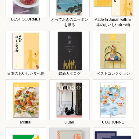
BEST GOURMET
とっておきのニッポン
Made In Japan with 日
を贈る
本のおいしい食べ物
日本のおいしい食べ物
銘酒カタログ
ベストコレクション
Mistral
uluao
COURONNE