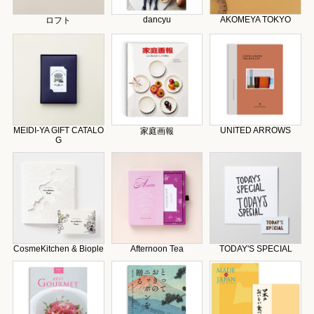
dancyu
AKOMEYA TOKYO
ロフト
MEIDI-YA GIFT CATALO
UNITED ARROWS
家庭画報
G
CosmeKitchen & Biople
Afternoon Tea
TODAY'S SPECIAL