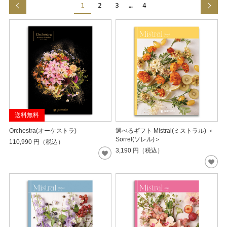
1
2
3
…
4
送料無料
Orchestra(オーケストラ)
選べるギフト Mistral(ミストラル) ＜
Sorrel(ソレル)＞
110,990
円（税込）
3,190
円（税込）