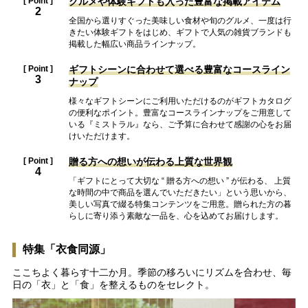
[ Point ]
グルメや体験ギフトも入った
豊富な掲載アイテム
2
全国から選りすぐった美味しい食材や旬のグルメ、一度は行
きたい体験ギフトをはじめ、ギフトで人気の雑貨ブランドも
掲載した幅広い商品ラインナップ。
[ Point ]
ギフトシーンに合わせて選べる
豊富なコースライン
3
ナップ
様々なギフトシーンにご利用いただけるのがギフトカタログ
の便利なポイント。豊富なコースラインナップをご用意して
いる『ミストラル』なら、ご予算に合わせて感謝の心をお届
けいただけます。
[ Point ]
贈る方への想いが伝わる
上質な世界観
4
「ギフトにとって大切な “ 贈る方への想い ” が伝わる、 上質
な時間の中で商品を選んでいただきたい」という思いから、
美しい写真で綴る特集コンテンツをご用意。贈られた方の暮
らしに寄り添う素敵な一品を、心を込めてお届けします。
特集「衣食同源」
ここちよく暮らす十二か月。季節の移ろいにリズムを合わせ、毎
日の「衣」と「食」を整えるものをセレクト。