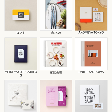
dancyu
AKOMEYA TOKYO
ロフト
MEIDI-YA GIFT CATALO
UNITED ARROWS
家庭画報
G