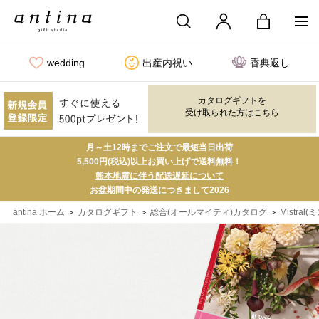
wedding
出産内祝い
香典返し
カタログギフトを
受け取られた方はこちら
月～土12時までご注文で最短当日出荷
5,500円(税込)以上お買い上げで送料無料！
熊本地震に伴う配送遅延について
お盆期間中の発送につきまして2026
＞
＞
＞
antina ホーム
カタログギフト
総合(オールマイティ)カタログ
Mistral