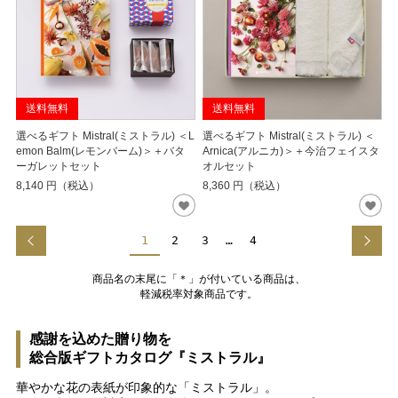
送料無料
送料無料
選べるギフト Mistral(ミストラル) ＜L
選べるギフト Mistral(ミストラル) ＜
emon Balm(レモンバーム)＞＋バタ
Arnica(アルニカ)＞＋今治フェイスタ
ーガレットセット
オルセット
8,140
円（税込）
8,360
円（税込）
1
2
3
…
4
商品名の末尾に「＊」が付いている商品は、
軽減税率対象商品です。
感謝を込めた贈り物を
総合版ギフトカタログ『ミストラル』
華やかな花の表紙が印象的な「ミストラル」。