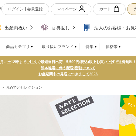
ログイン | 会員登録
マイページ
カート
店
出産内祝い
香典返し
法人のお客様・お見
商品カテゴリ
取り扱いブランド
特集
価格帯
月～土12時までご注文で最短当日出荷 5,500円(税込)以上お買い上げで送料無料
熊本地震に伴う配送遅延について
お盆期間中の発送につきまして2026
グ
＞
おめでとセレクション