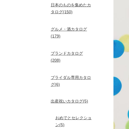
日本のものを集めたカ
タログ(150)
グルメ・酒カタログ
(179)
ブランドカタログ
(208)
ブライダル専用カタロ
グ(6)
出産祝いカタログ(5)
おめでとセレクショ
ン(5)