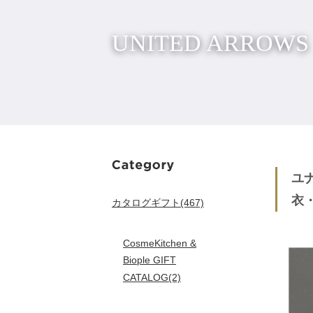
UNITED ARROWS
ユ
衣
カタログギフト(467)
CosmeKitchen &
Biople GIFT
CATALOG(2)