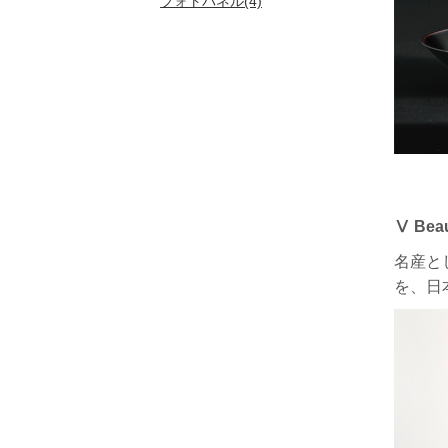
フォトパネル(4)
Ⅴ Beau
名産と
を、日