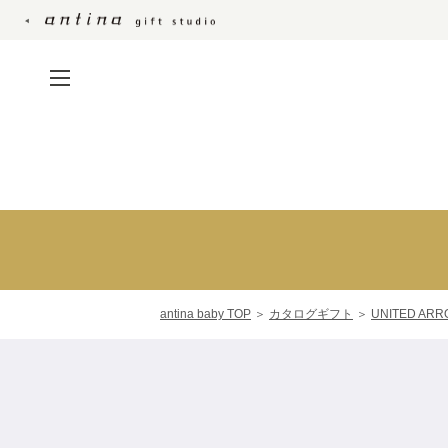
贈る相手別おすすめ
商品
ご両親・ご親戚へ贈る
出産内祝い 名入れギ
お友達・ママ友へ贈る
フト
職場の方へ贈る
フォトパネル
写真入りカタログギ
antina baby TOP
＞
カタログギフト
＞
UNITED AR
フト