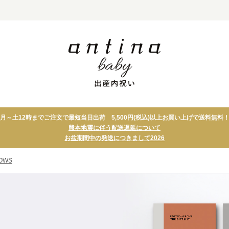
カタログギフト
タオル
月～土12時までご注文で最短当日出荷 5,500円(税込)以上お買い上げで送料無料
カードカタログ
テーブルウェア
熊本地震に伴う配送遅延について
カタログギフト＋アイテム
キッチン
お盆期間中の発送につきまして2026
セット
アロマ・バス・コ
スイーツ
スメ
ROWS
グルメ
フォトパネル