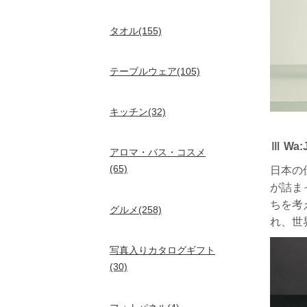
タオル(155)
テーブルウェア(105)
キッチン(32)
Ⅲ Wa:J
アロマ・バス・コスメ
(65)
日本の
が詰ま
ちを考
グルメ(258)
れ、世
写真入りカタログギフト
(30)