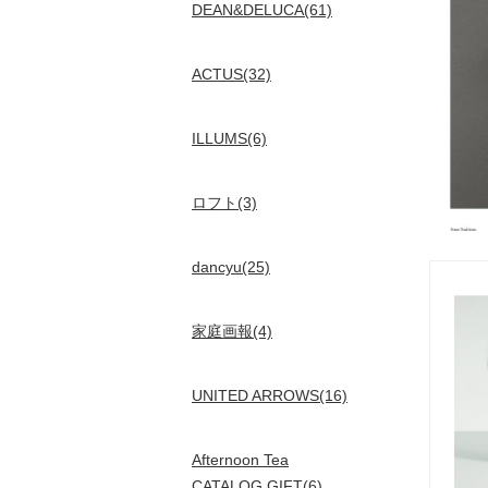
DEAN&DELUCA(61)
ACTUS(32)
ILLUMS(6)
ロフト(3)
dancyu(25)
家庭画報(4)
UNITED ARROWS(16)
Afternoon Tea
CATALOG GIFT(6)