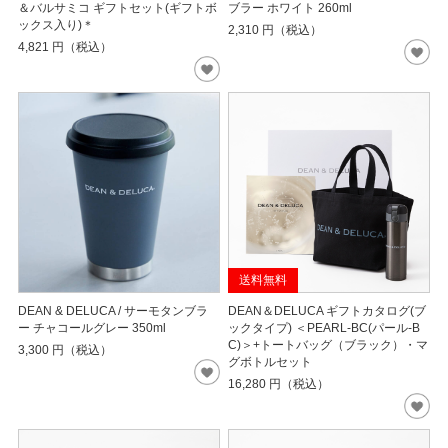
＆バルサミコ ギフトセット(ギフトボ
ブラー ホワイト 260ml
ックス入り)＊
2,310
円（税込）
4,821
円（税込）
送料無料
DEAN & DELUCA / サーモタンブラ
DEAN＆DELUCA ギフトカタログ(ブ
ー チャコールグレー 350ml
ックタイプ) ＜PEARL-BC(パール-B
C)＞+トートバッグ（ブラック）・マ
3,300
円（税込）
グボトルセット
16,280
円（税込）