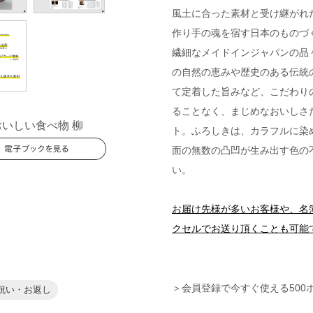
風土に合った素材と受け継がれ
作り手の魂を宿す日本のものづ
繊細なメイドインジャパンの品々を
の自然の恵みや歴史のある伝統
て定着した旨みなど、こだわり
ることなく、まじめなおいしさ
いしい食べ物 柳
ト。ふろしきは、カラフルに染
面の無数の凸凹が生み出す色の
い。
お届け先様が多いお客様や、名
クセルでお送り頂くことも可能
＞会員登録で今すぐ使える500
祝い・お返し