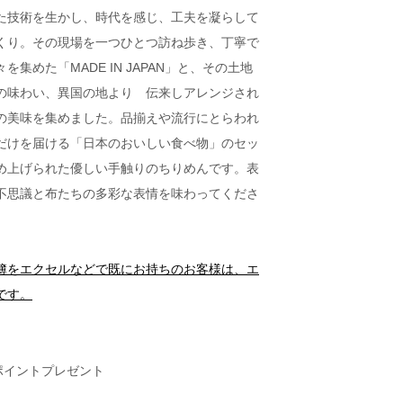
た技術を生かし、時代を感じ、工夫を凝らして
くり。その現場を一つひとつ訪ね歩き、丁寧で
集めた「MADE IN JAPAN」と、その土地
の味わい、異国の地より 伝来しアレンジされ
の美味を集めました。品揃えや流行にとらわれ
だけを届ける「日本のおいしい食べ物」のセッ
め上げられた優しい手触りのちりめんです。表
不思議と布たちの多彩な表情を味わってくださ
簿をエクセルなどで既にお持ちのお客様は、エ
です。
ポイントプレゼント