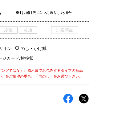
※1お届け先に1つお送りした場合
）
別送商品
冷蔵
冷凍
/リボン
のし・かけ紙
ージカード/挨拶状
ピングではなく、風呂敷でお包みするタイプの商品
がけをご希望の場合、「内のし」をお選び下さい。