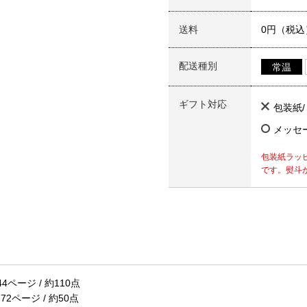
送料
0円（税込
配送種別
常温
ギフト対応
包装紙
メッセ
包装紙ラッ
です。熨斗
ページ / 約110点
ページ / 約50点