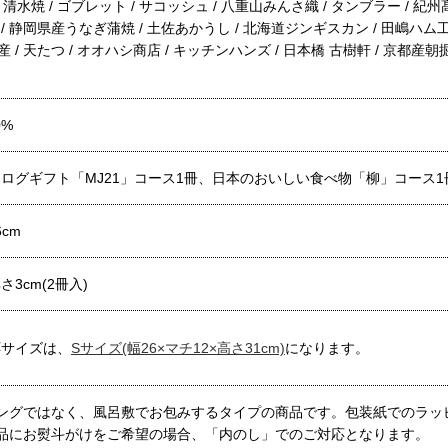
焼 / 清水焼 / ゴブレット / サコッシュ / 八重山みんさ織 / タンブラー / 紀州
に / 静岡県産うなぎ蒲焼 / 土佐あかうし / 北海道ジンギスカン / 田嶋ハム工
水産 / 天たつ / オオハシ商店 / キッチンハンズ / 日本橋 古樹軒 / 京都産朝
0%
ログギフト「MJ21」コース1冊、日本のおいしい食べ物「柳」コース1冊
6cm
厚さ3cm(2冊入)
応サイズは、
Sサイズ(幅26×マチ12×高さ31cm)
になります。
ングではなく、風呂敷でお包みするタイプの商品です。包装紙でのラッ
品にお熨斗がけをご希望の場合、「内のし」でのご対応となります。