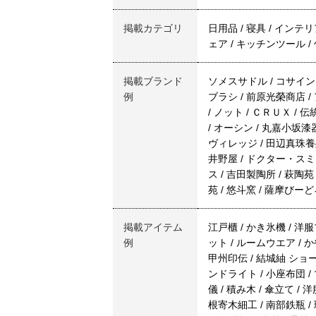
掲載カテゴリ
日用品 / 寝具 / インテ
ェア / キッチンツール / 包
掲載ブランド
ソメスサドル / コサイン /
例
ブラシ / 前原光榮商店 /
/ ノット / ＣＲＵＸ /
/ オーシン / 丸嘉小坂漆
ヴィレッジ / 田辺真珠養殖
井野屋 / ドクター・スミス 
ス / 吉田製陶所 / 萩陶苑
苑 / 悠斗窯 / 薩摩びー
掲載アイテム
江戸櫃 / かき氷機 / 洋
例
ット / ルームウエア / 
甲州印伝 / 結城紬 ショー
ンドライト / 小座布団 / 
儀 / 積み木 / 傘立て /
根寄木細工 / 南部鉄瓶 / 