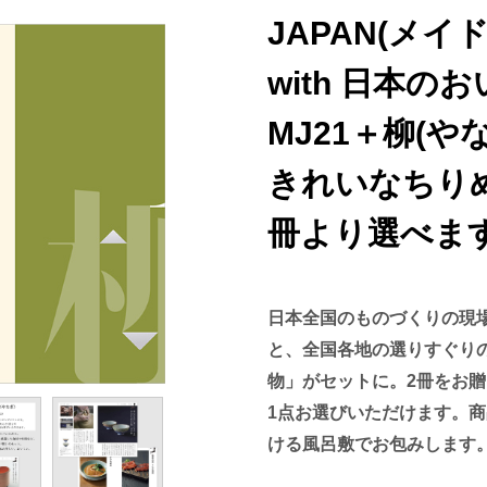
JAPAN(メイ
with 日本の
MJ21＋柳(や
きれいなちりめ
冊より選べま
日本全国のものづくりの現場を
と、全国各地の選りすぐり
物」がセットに。2冊をお
1点お選びいただけます。
ける風呂敷でお包みします