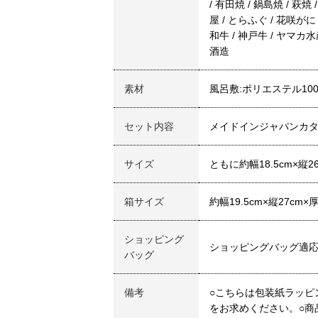
/ 有田焼 / 鍋島焼 / 萩
屋 / とらふぐ / 花咲が
和牛 / 神戸牛 / ヤマカ
酒造
素材
風呂敷:ポリエステル10
セット内容
メイドインジャパンカタ
サイズ
ともに約幅18.5cm×縦2
箱サイズ
約幅19.5cm×縦27cm×
ショッピング
ショッピングバッグ適
バッグ
備考
○こちらは包装紙ラッピ
をお求めください。○商