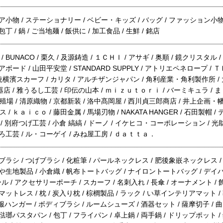
リア小物 / ステーショナリー / ベビー・キッズ / バッグ / ファッション小物
丁 / 鍋 / ご当地麺 / 飯供に / 加工食品 / 生鮮 / 銘店
 BUNACO / 栗久 / 及源鋳造 / １ＣＨＩ / アサギ / 奥順 / 鏡クリスタル 
 アボード / 山田平安堂 / STANDARD SUPPLY / アトリエペネロープ 
 伝統横濱スカーフ / カリタ / アルチザンジャパン / 角利産業・角利製作所 / 大
器店 / 雅うるし工芸 / 印伝の山本 / ｍｉｚｕｔｏｒｉ / バーミキュラ / ま
場 / 清原織物 / 京都新装 / 洛中髙岡屋 / 西川貞三郎商店 / 井上企画・幡 /
/ ｋａｉｃｏ / 藤田金属 / 馬場刃物 / NAKATA HANGER / 石田製帽 /
 / 別府つげ工芸 / 小倉 縞縞 / ドーノ / イケヒコ・コーポレーション / 光助
どろ工芸 / ル・コーゲイ / みね屋工房 / ｄａｔｔａ．
服ブラシ / つげブラシ / 化粧筆 / パールネックレス / 肥後象嵌ネックレス /
かや生地製品 / 小倉織 / 帆布トートバッグ / ナイロントートバッグ / デイ
ル / アクセサリーポーチ / スカーフ / 名刺入れ / 長傘 / オーナメント / 
マットレス / 枕 / 炭入り枕 / 棕櫚製品 / ラック / い草インテリアマット /
 洋服ハンガー / ボディブラシ / ルームシューズ / 酒器セット / 薩摩切子 / 曲げわ
琺瑯パスタパン / 包丁 / フライパン / 卓上鍋 / 両手鍋 / ドリップポット / 