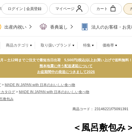
ログイン | 会員登録
マイページ
カート
店
出産内祝い
香典返し
法人のお客様・お見
商品カテゴリ
取り扱いブランド
特集
価格帯
月～土12時までご注文で最短当日出荷 5,500円(税込)以上お買い上げで送料無料
熊本地震に伴う配送遅延について
お盆期間中の発送につきまして2026
グ
>
MADE IN JAPAN with 日本のおいしい食べ物
たカタログ
>
MADE IN JAPAN with 日本のおいしい食べ物
呂敷包み
商品コード： 23146221f75091391
＜風呂敷包み＞ 