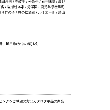
髙田果園 / 壱岐牛 / 松阪牛 / 石井味噌 / 高野
房 / 塩瀬総本家 / 芳翠園 / 鹿児島県産黒毛
掘り竹の子 / 奥の松酒造 / ルミエール / 勝山
、風呂敷(かぶの葉)1枚
ピングをご希望の方はカタログ単品の商品