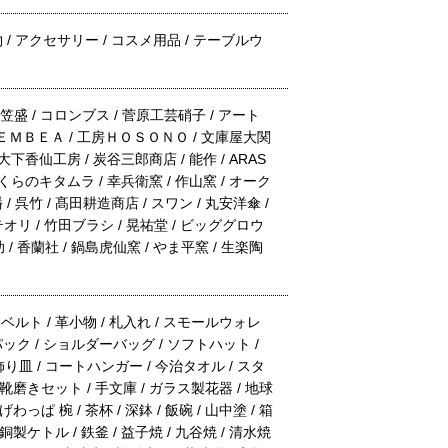
 / アクセサリー / コスメ用品 / テーブルウ
/ 笠盛 / コロンブス / 菅原工芸硝子 / アート
/ ＴＥＭＢＥＡ / 工房ＨＯＳＯＮＯ / 文庫屋大関
下香仙工房 / 炭谷三郎商店 / 能作 / ARAS
くらのキタムラ / 幸兵衛窯 / 作山窯 / オーク
 呉竹 / 髙田耕造商店 / スワン / 丸安洋傘 /
 テオリ / 竹田ブラシ / 晃祐堂 / ビッググロウ
 / 香蘭社 / 鍋島虎仙窯 / やま平窯 / 生楽陶
 ベルト / 革小物 / 札入れ / スモールウォレ
パック / ショルダーバッグ / ソフトハット /
飾り皿 / コートハンガー / 今治タオル / スタ
 靴磨きセット / 手文庫 / ガラス製花器 / 地球
っぱ 椀 / 茶杯 / 深鉢 / 飯碗 / 山中塗 / 箱
銅製ケトル / 鉄釜 / 益子焼 / 九谷焼 / 清水焼