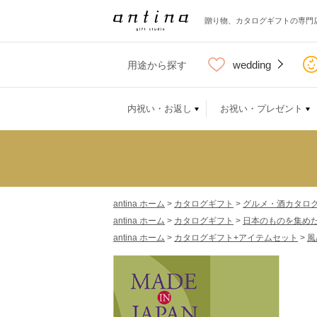
贈り物、カタログギフトの専門
wedding
用途から探す
内祝い・お返し
お祝い・プレゼント
antina ホーム
>
カタログギフト
>
グルメ・酒カタロ
antina ホーム
>
カタログギフト
>
日本のものを集め
antina ホーム
>
カタログギフト+アイテムセット
>
風