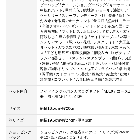
ダーバッグ / ナイロンショルダーバッグ / キーケース /
中折れハット / 甲州印伝 / 結城紬 ショール / 漆塗りア
クセサリー / スカーフ / レディース下駄 / 長傘 / 折りた
たみ傘 / 老眼鏡 / オーナメント / 飾り皿 / 壁掛けミラー
/ 今治タオル / ペンダントライト / おじゃみ座布団 / ご
ろ寝敷布団 / マットレス / 近江麻パッド枕 / 炭入り枕 /
阿波しじら織 / 棕櫚製ほうき / サイドテーブル / い草イ
ンテリアマット / 靴べら / 花瓶 / デスクライト / 大工道
具セット / ガラス製花器 / 地球儀 / 積み木 / 木製おもち
ゃ / 子ども用甚平 / 銅製洗面器 / 籐脱衣カゴ / ボディブ
ラシ / 酒器セット / ステンレスタンブラー / 曲げわっぱ
/ 盛鉢 / 茶筒 / 箱根寄木細工 / 益子焼 ポット / 琺瑯保存
容器 / 琺瑯ドリップケトル / 包丁 / フライパン / 卓上鍋
/ 両手鍋 / カトラリー / 九谷焼 / 鍋島焼 / 美濃焼 / 萩焼 /
清水焼 / ゴブレット / 八重山みんさ織 / 陶製ボウル
セット内容
メイドインジャパンカタログギフト「MJ19」コース1
冊、風呂敷(あじさい)1枚
サイズ
約幅18.5cm×縦26cm
箱サイズ
約幅19.5cm×縦27cm×厚さ3cm
ショッピング
ショッピングバッグ適応サイズは、
Sサイズ(幅26×マ
バッグ
チ12×高さ31cm)
になります。