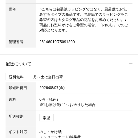
備考
○こちらは包装紙ラッピングではなく、風呂敷でお包
みするタイプの商品です。包装紙でのラッピングをご
希望の方はカタログ単品の商品をお求めください。○
商品にお熨斗がけをご希望の場合、「内のし」でのご
対応となります。
管理番号
26146019f75091390
配送について
送料無料
月～土は当日出荷
最短出荷日
2026/08/07(金)
送料
0円（税込）
※1お届け先に1つお送りした場合
配送種別
常温
ギフト対応
のし・かけ紙
メッセージカード/挨拶状