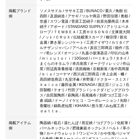
掲載ブランド
ソメスサドル / ササキ工芸 / BUNACO / 栗久 / 角館 伝
例
四郎 / 及源鋳造 / アサギ / ツルヤ商店 / 野田琺瑯 / 奥順 /
笠盛 / スワン電器 / 菅原工芸硝子 / 前原光榮商店 / 木本
硝子 / アボード / STANDARD SUPPLY / アトリエペネ
ロープ / ＴＥＭＢＥＡ / 工房ＨＯＳＯＮＯ / 文庫屋大関
/ ノット / ＣＲＵＸ / 伝統横濱スカーフ / 柳宗理 / 新光
金属 / 磨き屋シンジケート / 工房アイザワ / カリタ / ア
ルチザンジャパン / アペルカ / 炭谷三郎商店 / 能作 / 箔
一 / 乾レンズ / オーシン / 丸嘉小坂漆器店 / 印伝の山本
/ ｍｉｚｕｔｏｒｉ / 10Good / バーミキュラ / タネイ /
まくらのキタムラ / 幸兵衛窯 / オークヴィレッジ / 作山
窯 / 田辺真珠養殖場 / 清原織物 / 京都新装 / 洛中髙岡屋
/ ｂｉｏ / コーヤマ / 西川貞三郎商店 / 井上企画・幡 /
髙田耕造商店 / 丸安洋傘 / 井野屋 / ドクター・スミス /
ｋａｉｃｏ / 藤田金属 / IKENAGA / 源正宗 / ジェニ / 石
田製帽 / テオリ / 竹田ブラシ / シャクダ / ビッググロウ
ス / 吉田製陶所 / 萩陶苑 / 長尾織布 / 別府つげ工芸 / 小
倉 縞縞 / ドーノ / イケヒコ・コーポレーション / 光助 /
香蘭社 / 鍋島虎仙窯 / KIHARA / 悠斗窯 / みね屋工房 /
ｄａｔｔａ．
掲載アイテム
陶器鍋 / 砥石 / 湯たんぽ / 剪定鋏 / つげブラシ / 化粧筆 /
例
パールネックレス / 肥後象嵌ネックレス / ベルト / 革小
物 / カードウォレット / ワンピース / かや生地パジャマ
/ 小倉織 / 帆布トートバッグ / ボストンバッグ / ショル