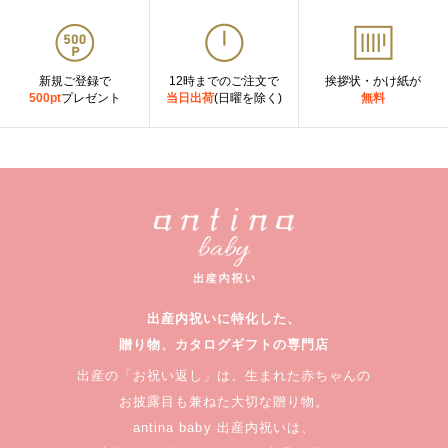
新規ご登録で
12時までのご注文で
挨拶状・かけ紙が
500pt
プレゼント
当日出荷
(日曜を除く)
無料
出産内祝いに特化した、
贈り物、カタログギフトの専門店
出産の「お祝い返し」は、生まれた赤ちゃんの
お披露目も兼ねた大切な贈り物。
antina baby 出産内祝いは、