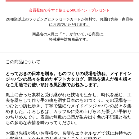
会員登録で今すぐ使える500ポイントプレゼント
20種類以上のラッピングとメッセージカードが無料で、お届け先毎・商品毎
にお選びいただけます。
商品名の末尾に「＊」が付いている商品は、
軽減税率対象商品です。
この商品について
とっておきの日本を贈る。ものづくりの現場を訪ね、メイドイン
ジャパンの品々を集めたギフトカタログ。商品を選んだ後も様々
なご用途でお使い頂ける風呂敷でお包みします。
風土に合った素材と受け継がれた技術を生かし、時代を感じ、工
夫を凝らして作り手の魂を宿す日本のものづくり。その現場を一
つひとつ訪ね歩き、丁寧で繊細なメイドインジャパンの品々を集
めました。ふろしきは、カラフルに染め上げられた優しい手触り
のちりめんです。表面の無数の凸凹が生み出す色の不思議と布た
ちの多彩な表情を味わってください。
お届け先様が多いお客様や、名簿をエクセルなどで既にお持ちの
お客様は、エクセルでお送り頂くことも可能です。