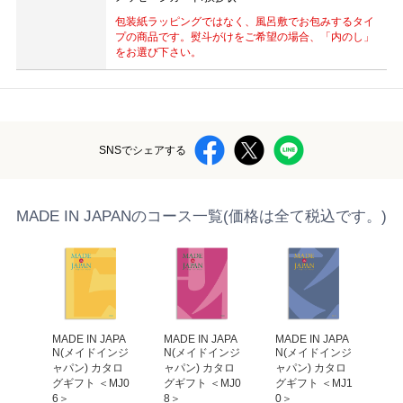
包装紙ラッピングではなく、風呂敷でお包みするタイ
プの商品です。熨斗がけをご希望の場合、「内のし」
をお選び下さい。
SNSでシェアする
MADE IN JAPANのコース一覧(価格は全て税込です。)
APA
MADE IN JAPA
MADE IN JAPA
MADE IN JAPA
MA
ンジ
N(メイドインジ
N(メイドインジ
N(メイドインジ
N
タロ
ャパン) カタロ
ャパン) カタロ
ャパン) カタロ
ャ
MJ2
グギフト ＜MJ0
グギフト ＜MJ0
グギフト ＜MJ1
グ
6＞
8＞
0＞
4