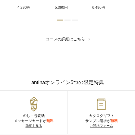
4,290円
5,390円
6,490円
9,
antinaオンライン5つの限定特典
のし・包装紙
カタログギフト
メッセージカードが
無料
サンプル請求が
無料
詳細を見る
ご請求フォーム