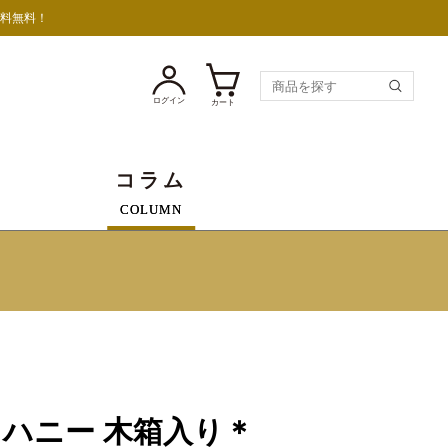
送料無料！
ログイン
カート
コラム
COLUMN
！
le / ハニー 木箱入り＊