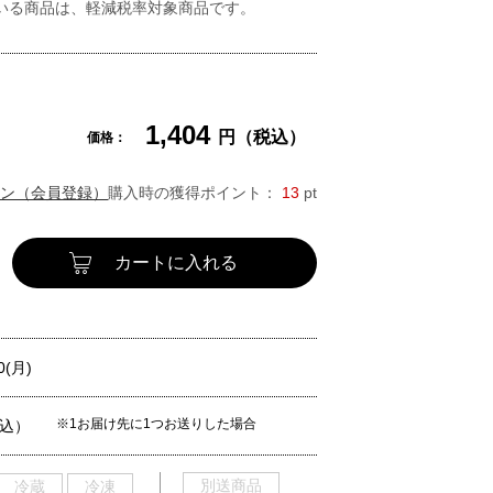
いる商品は、軽減税率対象商品です。
1,404
円（税込）
価格：
ン（会員登録）
購入時の獲得ポイント：
13
pt
カートに入れる
0(月)
※1お届け先に1つお送りした場合
税込）
別送商品
冷蔵
冷凍