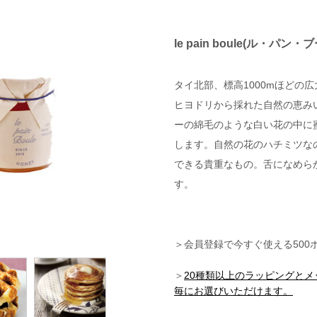
le pain boule(ル・
タイ北部、標高1000mほどの
ヒヨドリから採れた自然の恵み
ーの綿毛のような白い花の中に
します。自然の花のハチミツな
できる貴重なもの。舌になめら
す。
＞会員登録で今すぐ使える500
＞
20種類以上のラッピングと
毎にお選びいただけます。