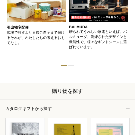
BALMUDA
バ
引出物宅配便
、
贈られてうれしい家電といえば、バ
愛
式場で渡すより直接ご自宅まで届け
、
ルミューダ。洗練されたデザインと
ー
るそれが、わたしたちの考えるおも
的
機能性で、様々なギフトシーンに選
イ
てなし。
ン
ばれています。
器
贈り物を探す
カタログギフトから探す