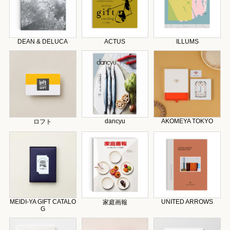
DEAN & DELUCA
ACTUS
ILLUMS
dancyu
AKOMEYA TOKYO
ロフト
MEIDI-YA GIFT CATALO
UNITED ARROWS
家庭画報
G