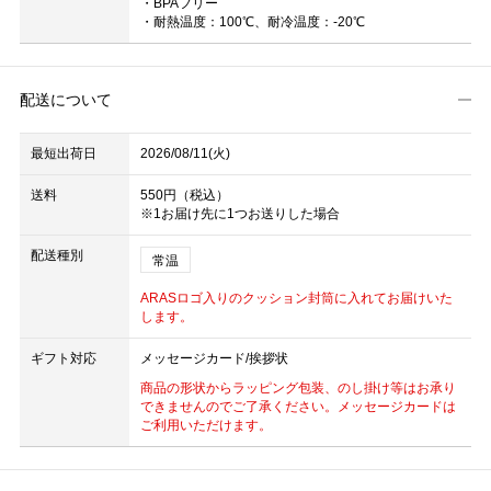
・BPAフリー
・耐熱温度：100℃、耐冷温度：-20℃
配送について
最短出荷日
2026/08/11(火)
送料
550円（税込）
※1お届け先に1つお送りした場合
配送種別
常温
ARASロゴ入りのクッション封筒に入れてお届けいた
します。
ギフト対応
メッセージカード/挨拶状
商品の形状からラッピング包装、のし掛け等はお承り
できませんのでご了承ください。メッセージカードは
ご利用いただけます。