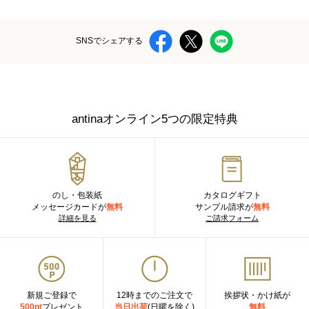
SNSでシェアする
antinaオンライン5つの限定特典
のし・包装紙
カタログギフト
メッセージカードが
無料
サンプル請求が
無料
詳細を見る
ご請求フォーム
新規ご登録で
12時までのご注文で
挨拶状・かけ紙が
500pt
プレゼント
当日出荷
(日曜を除く)
無料