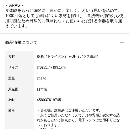
＜ARAS＞
食体験をもっと気軽に、豊かに、楽しく、という思いを込めて。
1000回落としても割れにくい素材を採用し、食洗機や漂白剤も使
用可能なため日常的に気兼ねなくお使いいただける食器を取り揃
えています。
商品情報について
素材
樹脂（トライタン）＋GF（ガラス繊維）
サイズ
約縦21.4×横3.1cm
重量
約17g
原産国
日本製
JAN
4580376197451
備考
・食洗機、漂白剤はご使用いただけます。
・永くご使用いただくうえで、形や質感が変化する恐
れがあるという観点から、電子レンジは使用不可とな
っております。