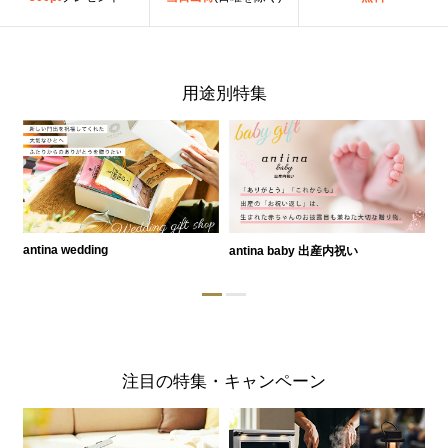
用途別特集
antina wedding
antina baby 出産内祝い
a
注目の特集・キャンペーン