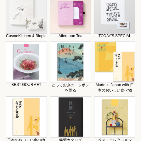
CosmeKitchen & Biople
Afternoon Tea
TODAY'S SPECIAL
BEST GOURMET
とっておきのニッポン
Made In Japan with 日
を贈る
本のおいしい食べ物
日本のおいしい食べ物
銘酒カタログ
ベストコレクション