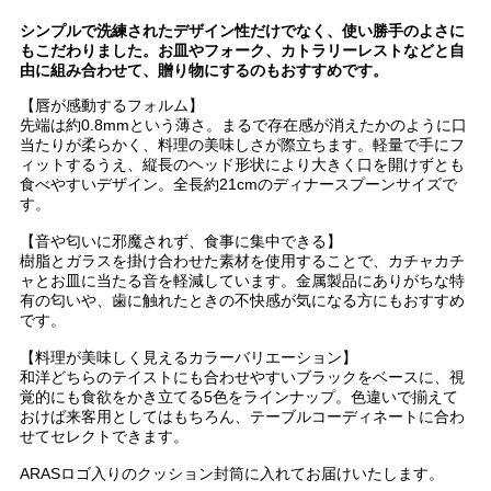
シンプルで洗練されたデザイン性だけでなく、使い勝手のよさに
もこだわりました。お皿やフォーク、カトラリーレストなどと自
由に組み合わせて、贈り物にするのもおすすめです。
【唇が感動するフォルム】
先端は約0.8mmという薄さ。まるで存在感が消えたかのように口
当たりが柔らかく、料理の美味しさが際立ちます。軽量で手にフ
ィットするうえ、縦長のヘッド形状により大きく口を開けずとも
食べやすいデザイン。全長約21cmのディナースプーンサイズで
す。
【音や匂いに邪魔されず、食事に集中できる】
樹脂とガラスを掛け合わせた素材を使用することで、カチャカチ
ャとお皿に当たる音を軽減しています。金属製品にありがちな特
有の匂いや、歯に触れたときの不快感が気になる方にもおすすめ
です。
【料理が美味しく見えるカラーバリエーション】
和洋どちらのテイストにも合わせやすいブラックをベースに、視
覚的にも食欲をかき立てる5色をラインナップ。色違いで揃えて
おけば来客用としてはもちろん、テーブルコーディネートに合わ
せてセレクトできます。
ARASロゴ入りのクッション封筒に入れてお届けいたします。