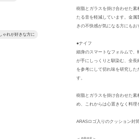
樹脂とガラスを掛け合わせた素
たる音を軽減しています。金属
きの不快感が気になる方にもお
しゃれが好きな方に
●ナイフ
細身のスマートなフォルムで、
が手にしっくりと馴染む、全長約
を参考にして切れ味を研究した
す。
樹脂とガラスを掛け合わせた素
め、これからは心置きなく料理
ARASロゴ入りのクッション封
＜ARAS＞