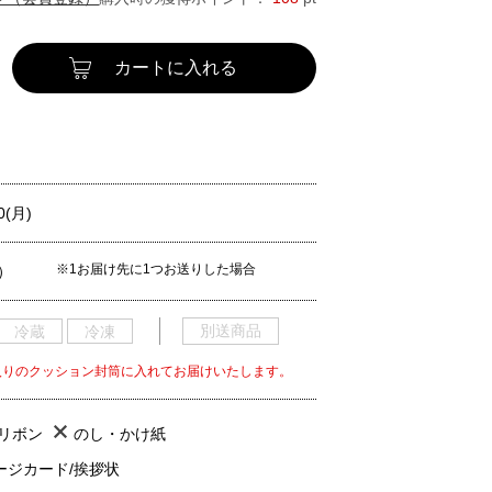
カートに入れる
0(月)
※1お届け先に1つお送りした場合
）
別送商品
冷蔵
冷凍
ゴ入りのクッション封筒に入れてお届けいたします。
/リボン
のし・かけ紙
ージカード/挨拶状