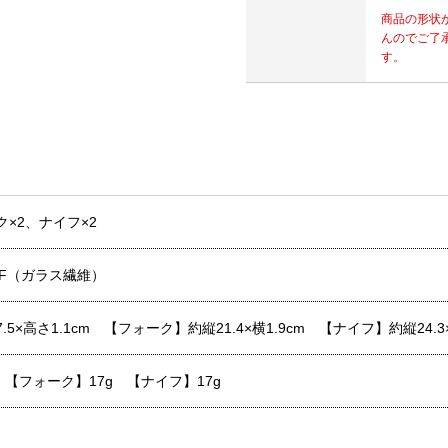
商品の形状
んのでご了
す。
×2、ナイフ×2
F（ガラス繊維）
×高さ1.1cm 【フォーク】約縦21.4×横1.9cm 【ナイフ】約縦24.3×
 【フォーク】17g 【ナイフ】17g