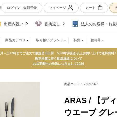
ログイン | 会員登録
マイページ
カート
店
出産内祝い
香典返し
法人のお客様・お見
商品カテゴリ
取り扱いブランド
特集
価格帯
月～土12時までご注文で最短当日出荷 5,500円(税込)以上お買い上げで送料無料
熊本地震に伴う配送遅延について
お盆期間中の発送につきまして2026
商品コード： 75097375
ARAS / 【
ウエーブ グレー