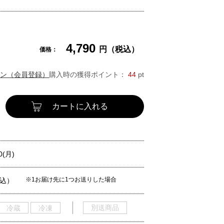
4,790
円（税込）
価格：
ン（会員登録）
購入時の獲得ポイント：
44
pt
カートに入れる
0(月)
※1お届け先に1つお送りした場合
税込）
別送商品
冷蔵
冷凍