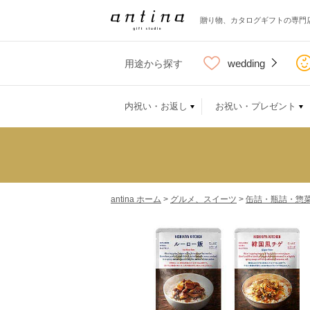
贈り物、カタログギフトの専門
wedding
用途から探す
内祝い・お返し
お祝い・プレゼント
antina ホーム
>
グルメ、スイーツ
>
缶詰・瓶詰・惣