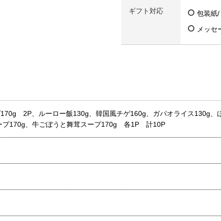
ギフト対応
包装紙
メッセ
70g 2P、ルーロー飯130g、韓国風チゲ160g、ガパオライス130g、
プ170g、牛ごぼうと舞茸スープ170g 各1P 計10P