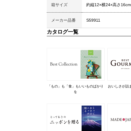
箱サイズ
約縦12×横24×高さ16cm
メーカー品番
S59911
カタログ一覧
「もの」も「食」もいいものばかり
おいしさが詰
を