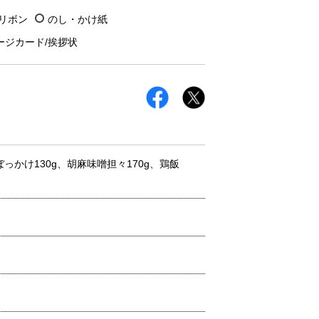
/リボン
のし・かけ紙
ージカード/挨拶状
ぼっかけ130g、胡麻味噌担々170g、鶏飯