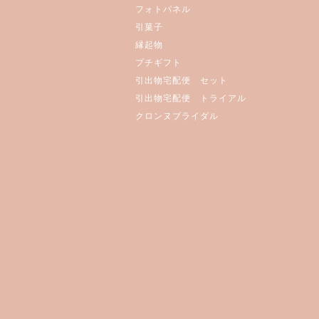
フォトパネル
引菓子
縁起物
プチギフト
引出物宅配便 セット
引出物宅配便 トライアル
クロンヌブライダル