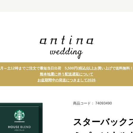
月～土12時までご注文で最短当日出荷 5,500円(税込)以上お買い上げで送料無料
ト
タオル
引菓子
熊本地震に伴う配送遅延について
グ
グルメ・スイーツ
縁起物
お盆期間中の発送につきまして2026
ト＋アイテム
テーブルウェア・キッ
プチギフト
チン
引出物宅配便 セ
フォトパネル
ット
商品コード： 74093490
スターバックス