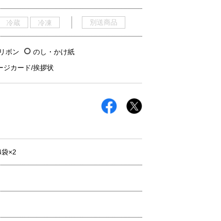
別送商品
冷蔵
冷凍
/リボン
のし・かけ紙
ージカード/挨拶状
袋×2