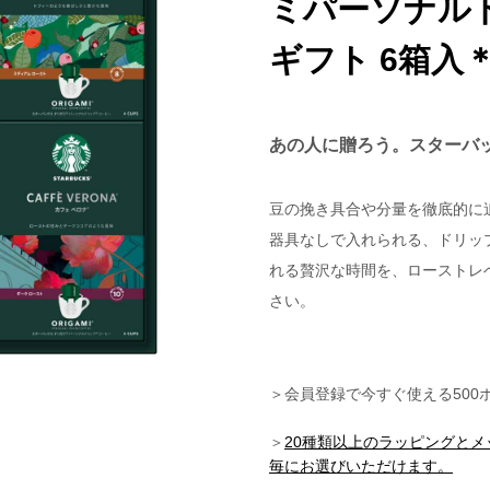
ミパーソナル
ギフト 6箱入
あの人に贈ろう。スターバ
豆の挽き具合や分量を徹底的に
器具なしで入れられる、ドリッ
れる贅沢な時間を、ローストレ
さい。
＞会員登録で今すぐ使える500
＞
20種類以上のラッピングと
毎にお選びいただけます。