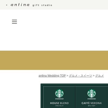
引出物・縁起物・引菓子・プチ
カタログギフ
ギフト
カードカタロ
引出物宅配便
カタログギフ
結婚内祝い
セット
antina Wedding TOP
>
グルメ・スイーツ
>
グルメ