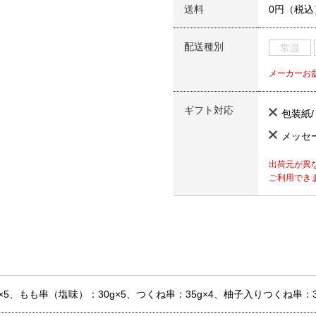
送料
0円（税込
配送種別
常温
メーカーお
ギフト対応
包装紙
メッセ
出荷元が異
ご利用でき
5、もも串（塩味）：30g×5、つくね串：35g×4、柚子入りつくね串：35