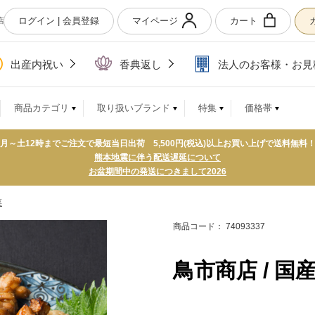
ログイン | 会員登録
マイページ
カート
店
出産内祝い
香典返し
法人のお客様・お見
商品カテゴリ
取り扱いブランド
特集
価格帯
月～土12時までご注文で最短当日出荷 5,500円(税込)以上お買い上げで送料無料
熊本地震に伴う配送遅延について
お盆期間中の発送につきまして2026
菜
商品コード： 74093337
鳥市商店 / 