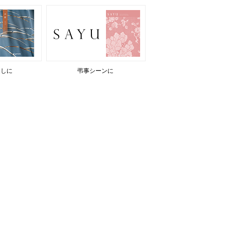
返しに
弔事シーンに