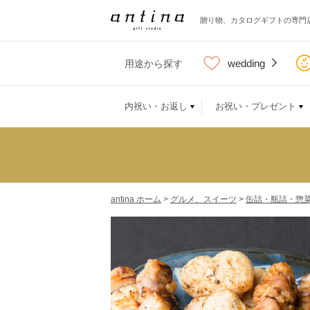
贈り物、カタログギフトの専門
wedding
用途から探す
内祝い・お返し
お祝い・プレゼント
antina ホーム
>
グルメ、スイーツ
>
缶詰・瓶詰・惣