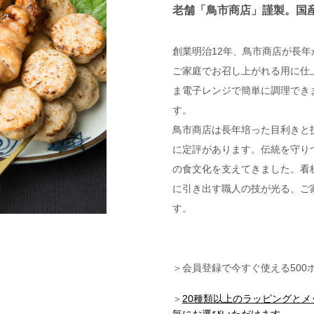
老舗「鳥市商店」謹製。国
創業明治12年、鳥市商店が長
ご家庭でお召し上がれる用に仕
ま電子レンジで簡単に調理でき
す。
鳥市商店は長年培った目利きと
に定評があります。伝統を守り
の食文化を支えてきました。看
に引き出す職人の技が光る、ご
す。
＞会員登録で今すぐ使える500
＞
20種類以上のラッピングと