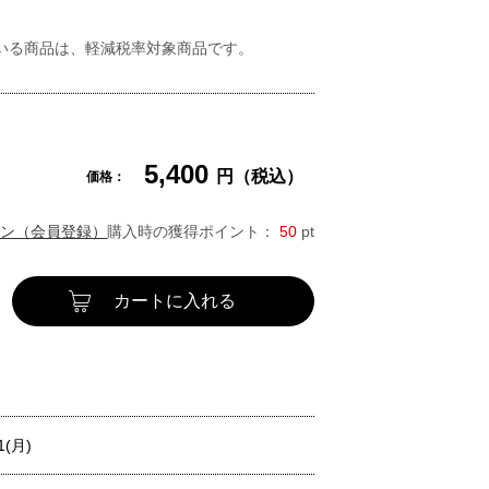
いる商品は、軽減税率対象商品です。
5,400
円（税込）
価格：
ン（会員登録）
購入時の獲得ポイント：
50
pt
カートに入れる
1(月)