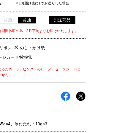
※1お届け先に1つお送りした場合
）
別送商品
冷蔵
冷凍
盆期間休暇の為、8月下旬よりお届けいたします。
/リボン
のし・かけ紙
ージカード/挨拶状
なるため、ラッピング・のし・メッセージカードは
ません。
g×4、添付たれ：10g×3