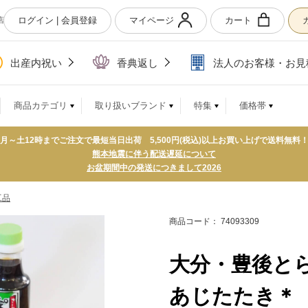
ログイン | 会員登録
マイページ
カート
店
出産内祝い
香典返し
法人のお客様・お見
商品カテゴリ
取り扱いブランド
特集
価格帯
月～土12時までご注文で最短当日出荷 5,500円(税込)以上お買い上げで送料無料
熊本地震に伴う配送遅延について
お盆期間中の発送につきまして2026
工品
商品コード： 74093309
大分・豊後と
あじたたき＊