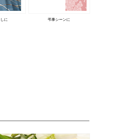
返しに
弔事シーンに