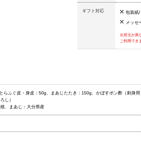
ギフト対応
包装紙
メッセ
出荷元が異
ご利用でき
とらふぐ皮・身皮：50g、まあじたたき：150g、かぼすポン酢（刺身用）
おろし）
養殖、まあじ：大分県産