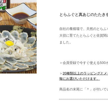
とらふぐと真あじのたたき
自社の養殖場で、天然のとらふ
大切に育てたとらふぐと佐賀関
ました。
＞会員登録で今すぐ使える500
＞
20種類以上のラッピングと
毎にお選びいただけます。
商品名の末尾に「＊」が付いて