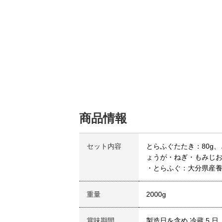
商品情報
セット内容
とらふぐたたき：80g、
ょうが・ねぎ・もみじ
・とらふぐ：大分県産
重量
2000g
賞味期間
製造日を含め 冷蔵 5 日