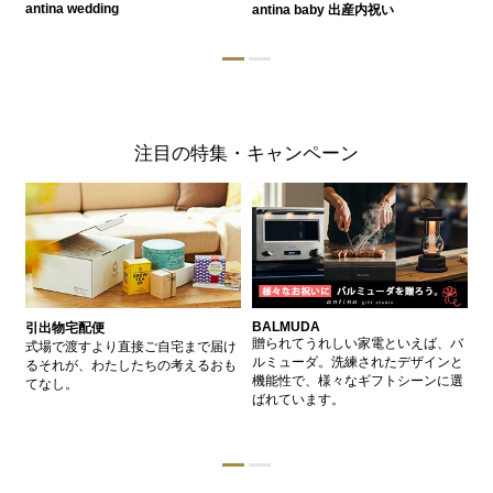
antina wedding
antina baby 出産内祝い
a
注目の特集・キャンペーン
BALMUDA
バ
引出物宅配便
、
贈られてうれしい家電といえば、バ
愛
式場で渡すより直接ご自宅まで届け
、
ルミューダ。洗練されたデザインと
ー
るそれが、わたしたちの考えるおも
的
機能性で、様々なギフトシーンに選
イ
てなし。
ン
ばれています。
器