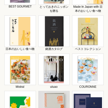
BEST GOURMET
とっておきのニッポン
Made In Japan with 日
を贈る
本のおいしい食べ物
日本のおいしい食べ物
銘酒カタログ
ベストコレクション
Mistral
uluao
COURONNE