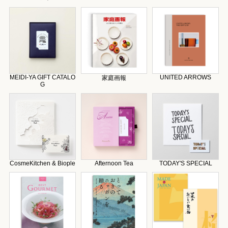
MEIDI-YA GIFT CATALO
UNITED ARROWS
家庭画報
G
CosmeKitchen & Biople
Afternoon Tea
TODAY'S SPECIAL