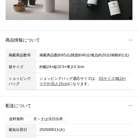
商品情報について
掲載商品数等
掲載商品数約65点(雑貨約40点/食品約20点/体験約1点)
箱サイズ
約幅24×縦10.5×厚さ0.3cm
ショッピング
ショッピングバッグ適応サイズは、
SSサイズ(幅16×
バッグ
マチ9×高さ25cm)
になります。
配送について
送料無料
月～土は当日出荷
最短出荷日
2026/08/11(火)