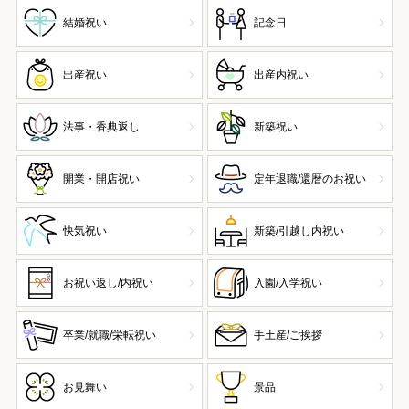
結婚祝い
記念日
出産祝い
出産内祝い
法事・香典返し
新築祝い
開業・開店祝い
定年退職/還暦のお祝い
快気祝い
新築/引越し内祝い
お祝い返し/内祝い
入園/入学祝い
卒業/就職/栄転祝い
手土産/ご挨拶
お見舞い
景品