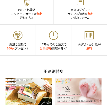
のし・包装紙
カタログギフト
メッセージカードが
無料
サンプル請求が
無料
詳細を見る
ご請求フォーム
新規ご登録で
12時までのご注文で
挨拶状・かけ紙が
500pt
プレゼント
当日出荷
(日曜を除く)
無料
用途別特集