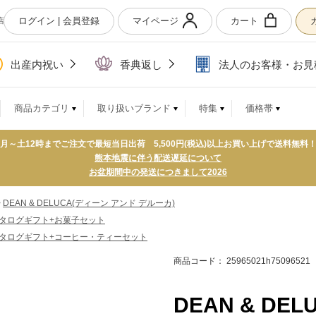
ログイン | 会員登録
マイページ
カート
店
出産内祝い
香典返し
法人のお客様・お見
商品カテゴリ
取り扱いブランド
特集
価格帯
月～土12時までご注文で最短当日出荷 5,500円(税込)以上お買い上げで送料無料
熊本地震に伴う配送遅延について
お盆期間中の発送につきまして2026
>
DEAN & DELUCA(ディーン アンド デルーカ)
タログギフト+お菓子セット
タログギフト+コーヒー・ティーセット
商品コード： 25965021h75096521
DEAN & DE