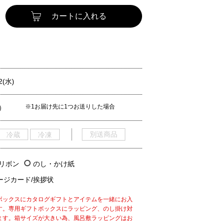
カートに入れる
2(水)
※1お届け先に1つお送りした場合
）
別送商品
冷蔵
冷凍
/リボン
のし・かけ紙
ージカード/挨拶状
ボックスにカタログギフトとアイテムを一緒にお入
す。専用ギフトボックスにラッピング、のし掛け対
ます。箱サイズが大きい為、風呂敷ラッピングはお