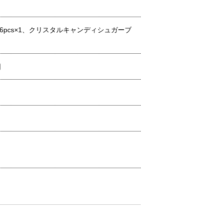
6pcs×1、クリスタルキャンディシュガーブ
日