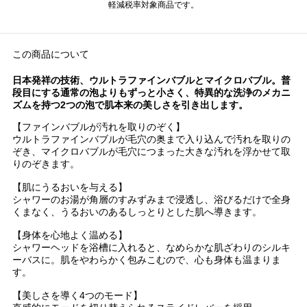
軽減税率対象商品です。
この商品について
日本発祥の技術、ウルトラファインバブルとマイクロバブル。普
段目にする通常の泡よりもずっと小さく、特異的な洗浄のメカニ
ズムを持つ2つの泡で肌本来の美しさを引き出します。
【ファインバブルが汚れを取りのぞく】
ウルトラファインバブルが毛穴の奥まで入り込んで汚れを取りの
ぞき、マイクロバブルが毛穴につまった大きな汚れを浮かせて取
りのぞきます。
【肌にうるおいを与える】
シャワーのお湯が角層のすみずみまで浸透し、浴びるだけで全身
くまなく、うるおいのあるしっとりとした肌へ導きます。
【身体を心地よく温める】
シャワーヘッドを浴槽に入れると、なめらかな肌ざわりのシルキ
ーバスに。肌をやわらかく包みこむので、心も身体も温まりま
す。
【美しさを導く4つのモード】