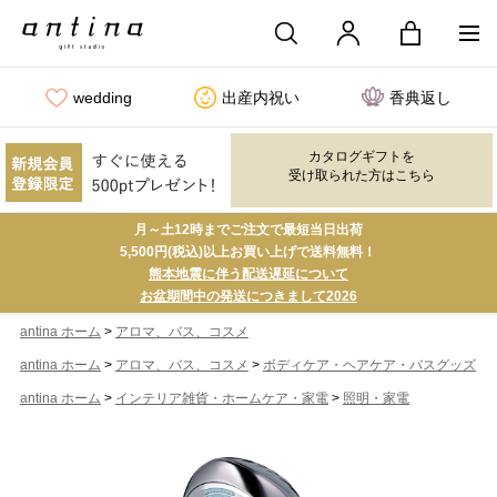
wedding
出産内祝い
香典返し
カタログギフトを
受け取られた方はこちら
月～土12時までご注文で最短当日出荷
5,500円(税込)以上お買い上げで送料無料！
熊本地震に伴う配送遅延について
お盆期間中の発送につきまして2026
>
antina ホーム
アロマ、バス、コスメ
>
>
antina ホーム
アロマ、バス、コスメ
ボディケア・ヘアケア・バスグッズ
>
>
antina ホーム
インテリア雑貨・ホームケア・家電
照明・家電