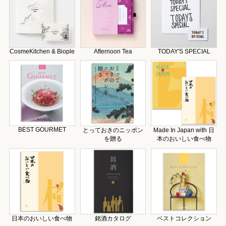
CosmeKitchen & Biople
Afternoon Tea
TODAY'S SPECIAL
BEST GOURMET
とっておきのニッポン
Made In Japan with 日
を贈る
本のおいしい食べ物
日本のおいしい食べ物
銘酒カタログ
ベストコレクション