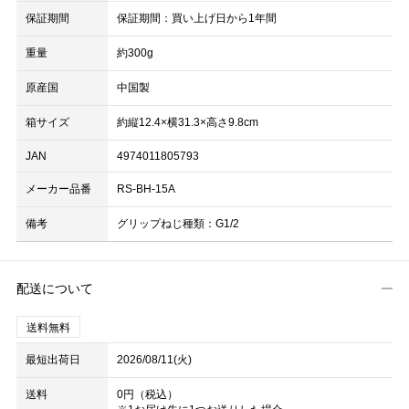
保証期間
保証期間：買い上げ日から1年間
重量
約300g
原産国
中国製
箱サイズ
約縦12.4×横31.3×高さ9.8cm
JAN
4974011805793
メーカー品番
RS-BH-15A
備考
グリップねじ種類：G1/2
配送について
送料無料
最短出荷日
2026/08/11(火)
送料
0円（税込）