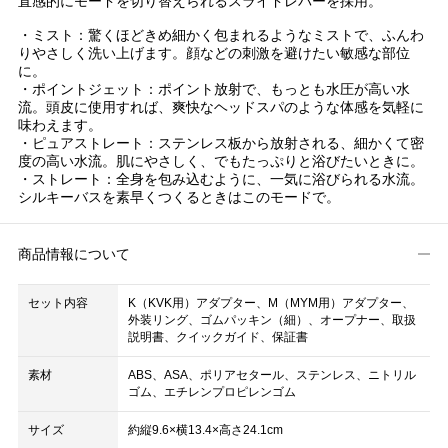
直感的にモードを切り替えられるスライドレバーを採用。
・ミスト：驚くほどきめ細かく包まれるようなミストで、ふんわ
りやさしく洗い上げます。顔などの刺激を避けたい敏感な部位
に。
・ポイントジェット：ポイント放射で、もっとも水圧が高い水
流。頭皮に使用すれば、爽快なヘッドスパのような体感を気軽に
味わえます。
・ピュアストレート：ステンレス板から放射される、細かくて密
度の高い水流。肌にやさしく、でもたっぷりと浴びたいときに。
・ストレート：全身を包み込むように、一気に浴びられる水流。
シルキーバスを素早くつくるときはこのモードで。
商品情報について
セット内容
K（KVK用）アダプター、M（MYM用）アダプター、
外装リング、ゴムパッキン（細）、オープナー、取扱
説明書、クイックガイド、保証書
素材
ABS、ASA、ポリアセタール、ステンレス、ニトリル
ゴム、エチレンプロピレンゴム
サイズ
約縦9.6×横13.4×高さ24.1cm