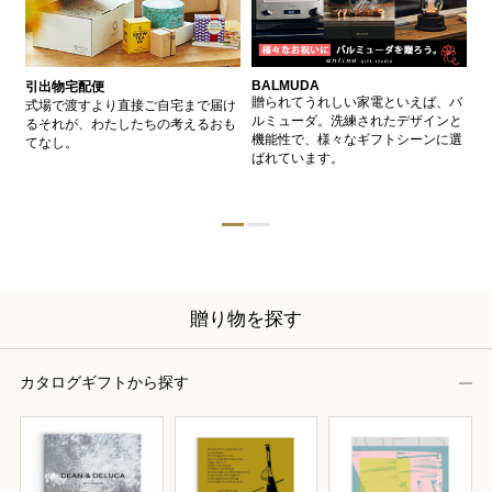
BALMUDA
バ
引出物宅配便
、
贈られてうれしい家電といえば、バ
愛
式場で渡すより直接ご自宅まで届け
、
ルミューダ。洗練されたデザインと
ー
るそれが、わたしたちの考えるおも
的
機能性で、様々なギフトシーンに選
イ
てなし。
ン
ばれています。
器
贈り物を探す
カタログギフトから探す