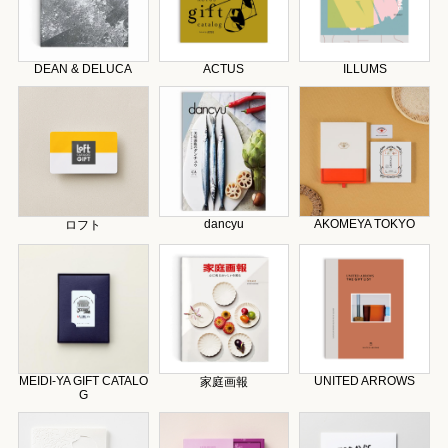
DEAN & DELUCA
ACTUS
ILLUMS
dancyu
AKOMEYA TOKYO
ロフト
MEIDI-YA GIFT CATALO
UNITED ARROWS
家庭画報
G